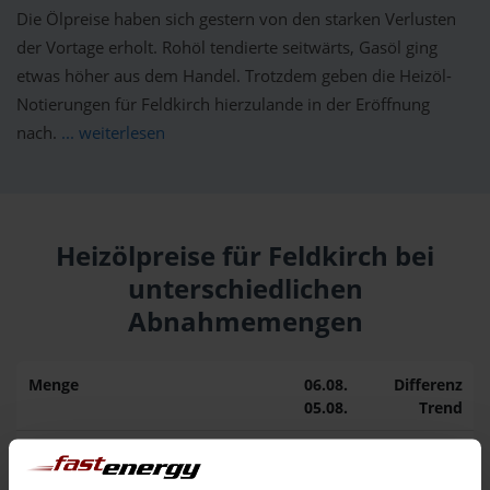
Die Ölpreise haben sich gestern von den starken Verlusten
der Vortage erholt. Rohöl tendierte seitwärts, Gasöl ging
etwas höher aus dem Handel. Trotzdem geben die Heizöl-
Notierungen für Feldkirch hierzulande in der Eröffnung
nach.
... weiterlesen
Heizölpreise für Feldkirch bei
unterschiedlichen
Abnahmemengen
Menge
06.08.
Differenz
05.08.
Trend
1.000 Liter
163,50 €
0,00 €
163,50 €