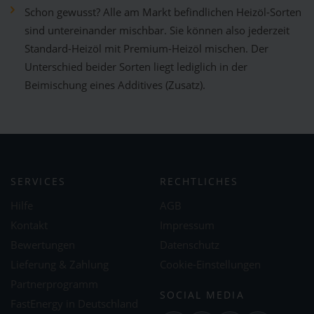
Schon gewusst? Alle am Markt befindlichen Heizöl-Sorten
sind untereinander mischbar. Sie können also jederzeit
Standard-Heizöl mit Premium-Heizöl mischen. Der
Unterschied beider Sorten liegt lediglich in der
Beimischung eines Additives (Zusatz).
SERVICES
RECHTLICHES
Hilfe
AGB
Kontakt
Impressum
Bewertungen
Datenschutz
Lieferung & Zahlung
Cookie-Einstellungen
Partnerprogramm
SOCIAL MEDIA
FastEnergy in Deutschland