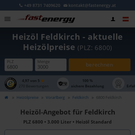
+49 8731 7409620
kontakt@fastenergy.at
Heizöl Feldkirch - aktuelle
Heizölpreise
(PLZ: 6800)
PLZ
Menge
berechnen
4,97 von 5
100 %
270 Bewertungen
sichere Bezahlung
Erfa
Heizölpreise
Vorarlberg
Feldkirch
6800 Feldkirch
Heizöl-Angebot für Feldkirch
PLZ 6800 • 3.000 Liter • Heizöl Standard