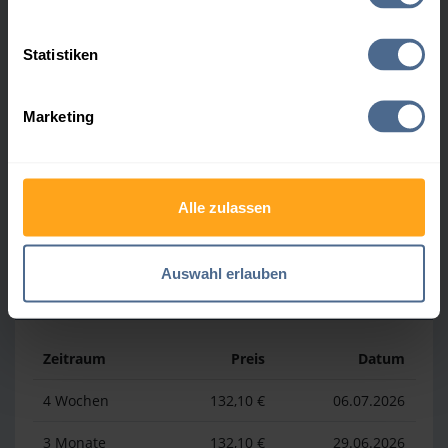
Heizölpreis-Höchstwerte
Statistiken
Zeitraum
Preis
Datum
Marketing
4 Wochen
164,50 €
30.07.2026
3 Monate
164,50 €
30.07.2026
1 Jahr
177,70 €
02.04.2026
Alle zulassen
Auswahl erlauben
Heizölpreis-Tiefstwerte
Zeitraum
Preis
Datum
4 Wochen
132,10 €
06.07.2026
3 Monate
132,10 €
29.06.2026