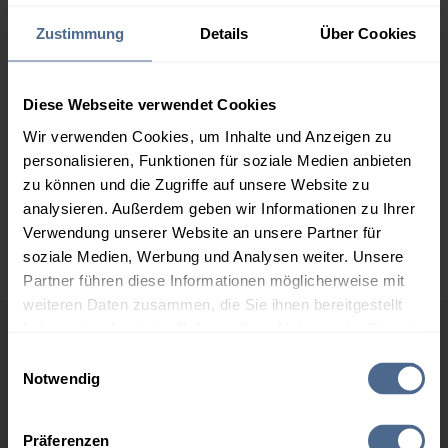
2.000 Liter
156,75 €
0,00 €
Zustimmung
Details
Über Cookies
156,75 €
3.000 Liter
154,90 €
0,00 €
Diese Webseite verwendet Cookies
154,90 €
Wir verwenden Cookies, um Inhalte und Anzeigen zu
5.000 Liter
153,18 €
0,00 €
personalisieren, Funktionen für soziale Medien anbieten
153,18 €
zu können und die Zugriffe auf unsere Website zu
analysieren. Außerdem geben wir Informationen zu Ihrer
Preise für Heizöl in Standardqualität nach Ö-Norm C 1109 in € / 100
Verwendung unserer Website an unsere Partner für
Liter inkl. MwSt. und Lieferung bei einer Lieferstelle.
soziale Medien, Werbung und Analysen weiter. Unsere
Partner führen diese Informationen möglicherweise mit
weiteren Daten zusammen, die Sie ihnen bereitgestellt
haben oder die sie im Rahmen Ihrer Nutzung der Dienste
Höchst- und Tiefststände der
gesammelt haben.
Einwilligungsauswahl
Notwendig
Heizölpreise in Feldkirch
Hier finden Sie unser
Impressum
und unsere
Datenschutzerklärung
.
Präferenzen