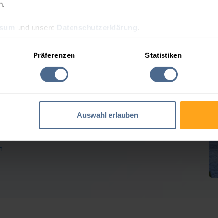
n.
ssum
und unsere
Datenschutzerklärung
.
preis-Tagesprognose für F
Präferenzen
Statistiken
 Heizölpreise geben weiter nach
Auswahl erlauben
Verlusten der Vortage erholt. Rohöl tendierte seitwärts,
em geben die Heizöl-Notierungen für Frastanz
n