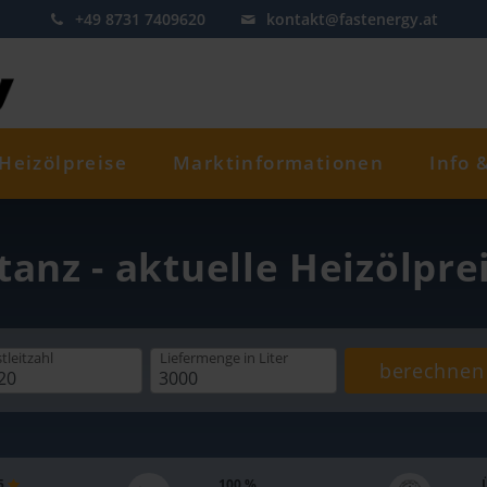
+49 8731 7409620
kontakt@fastenergy.at
Heizölpreise
Marktinformationen
Info 
tanz - aktuelle Heizölpre
tleitzahl
Liefermenge
in Liter
berechnen
 5
100 %