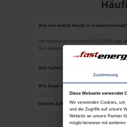
Häufi
Wie viel kostet Heizöl in Frastanz aktuell
Der Heizölpreis in Frastanz (PLZ 6820) liegt a
Den exakten Preis für Ihre Wunschmenge erh
Wer liefert das Heizöl in Frastanz aus?
Zustimmung
Wie lange ist die Lieferzeit des Heizöls in
Diese Webseite verwendet 
Wir verwenden Cookies, um I
Welche Zahlungsarten gibt es?
und die Zugriffe auf unsere 
Website an unsere Partner fü
möglicherweise mit weiteren