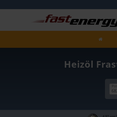
Heizöl Fras
Pos
4,97 von