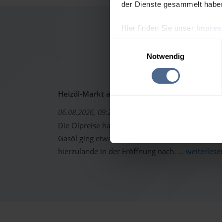
der Dienste gesammelt habe
Hier finden Sie unser
Impre
Heizöl
Einwilligungsauswahl
Notwendig
Heizöl-Markt aktuell: Ölpreise erholen sich -
06.08.2026, 09:22 Uhr
Die Ölpreise haben sich gestern von den starken 
Gasöl ging etwas höher aus dem Handel. Trotzd
hierzulande in der Eröffnung nach.
... weiterlese