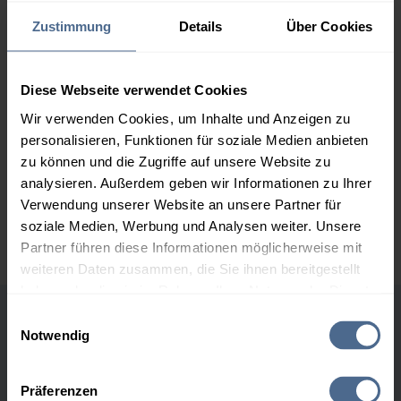
163,50 €
Zustimmung
Details
Über Cookies
2.000 Liter
156,75 €
0,00 €
156,75 €
Diese Webseite verwendet Cookies
3.000 Liter
154,90 €
0,00 €
Wir verwenden Cookies, um Inhalte und Anzeigen zu
154,90 €
personalisieren, Funktionen für soziale Medien anbieten
5.000 Liter
153,18 €
0,00 €
zu können und die Zugriffe auf unsere Website zu
153,18 €
analysieren. Außerdem geben wir Informationen zu Ihrer
Verwendung unserer Website an unsere Partner für
Preise für Heizöl in Standardqualität nach Ö-Norm C 1109 in € / 100
soziale Medien, Werbung und Analysen weiter. Unsere
Liter inkl. MwSt. und Lieferung bei einer Lieferstelle.
Partner führen diese Informationen möglicherweise mit
weiteren Daten zusammen, die Sie ihnen bereitgestellt
haben oder die sie im Rahmen Ihrer Nutzung der Dienste
gesammelt haben.
Einwilligungsauswahl
Höchst- und Tiefststände der
Notwendig
Hier finden Sie unser
Impressum
und unsere
Heizölpreise in St. Gerold
Datenschutzerklärung
.
Präferenzen