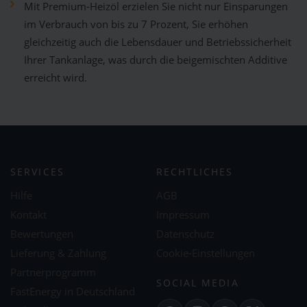
Mit Premium-Heizöl erzielen Sie nicht nur Einsparungen
im Verbrauch von bis zu 7 Prozent, Sie erhöhen
gleichzeitig auch die Lebensdauer und Betriebssicherheit
Ihrer Tankanlage, was durch die beigemischten Additive
erreicht wird.
SERVICES
RECHTLICHES
Hilfe
AGB
Kontakt
Impressum
Bewertungen
Datenschutz
Lieferung & Zahlung
Cookie-Einstellungen
Partnerprogramm
SOCIAL MEDIA
FastEnergy in Deutschland