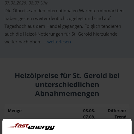
07.08.2026, 08:37 Uhr
Die Ölpreise an den internationalen Warenterminmärkten
haben gestern weiter deutlich zugelegt und sind auf
Tageshoch aus dem Handel gegangen. Folglich tendieren
auch die Heizöl-Notierungen für St. Gerold hierzulande
weiter nach oben.
... weiterlesen
Heizölpreise für St. Gerold bei
unterschiedlichen
Abnahmemengen
Menge
08.08.
Differenz
07.08.
Trend
1.000 Liter
163,50 €
0,00 €