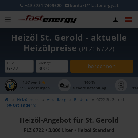
+49 8731 7409620
kontakt@fastenergy.at
Heizöl St. Gerold - aktuelle
Heizölpreise
(PLZ: 6722)
PLZ
Menge
berechnen
4,97 von 5
100 %
273 Bewertungen
sichere Bezahlung
Erfa
Heizölpreise
Vorarlberg
Bludenz
6722 St. Gerold
(
Ort ändern)
Heizöl-Angebot für St. Gerold
PLZ 6722 • 3.000 Liter • Heizöl Standard