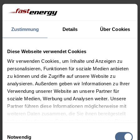
Menge
08.08.
Differenz
07.08.
Trend
1.000 Liter
164,64 €
0,00 €
Zustimmung
Details
Über Cookies
164,64 €
2.000 Liter
160,28 €
0,00 €
Diese Webseite verwendet Cookies
160,28 €
Wir verwenden Cookies, um Inhalte und Anzeigen zu
3.000 Liter
158,21 €
0,00 €
personalisieren, Funktionen für soziale Medien anbieten
158,21 €
zu können und die Zugriffe auf unsere Website zu
analysieren. Außerdem geben wir Informationen zu Ihrer
5.000 Liter
156,70 €
0,00 €
Verwendung unserer Website an unsere Partner für
156,70 €
soziale Medien, Werbung und Analysen weiter. Unsere
Preise für Heizöl in Standardqualität nach Ö-Norm C 1109 in € / 100
Partner führen diese Informationen möglicherweise mit
Liter inkl. MwSt. und Lieferung bei einer Lieferstelle.
weiteren Daten zusammen, die Sie ihnen bereitgestellt
haben oder die sie im Rahmen Ihrer Nutzung der Dienste
gesammelt haben.
Einwilligungsauswahl
Notwendig