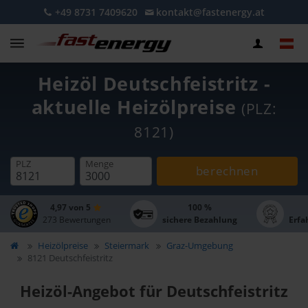
+49 8731 7409620
kontakt@fastenergy.at
Heizöl Deutschfeistritz -
aktuelle Heizölpreise
(PLZ:
8121)
PLZ
Menge
berechnen
4,97 von 5
100 %
273 Bewertungen
sichere Bezahlung
Erfa
Heizölpreise
Steiermark
Graz-Umgebung
8121 Deutschfeistritz
Heizöl-Angebot für Deutschfeistritz