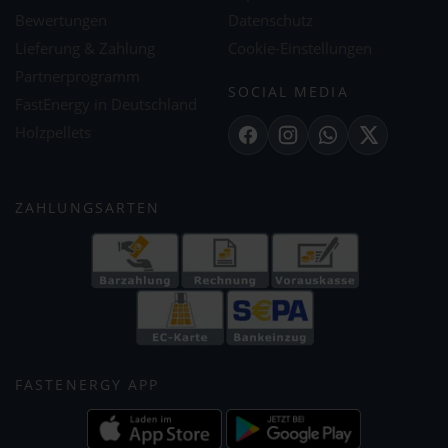
Bewertungen
Datenschutz
Lieferung & Zahlung
Cookie-Einstellungen
Partnerprogramm
SOCIAL MEDIA
FastEnergy in Deutschland
Holzpellets
Facebook
Instagram
WhatsApp
X
ZAHLUNGSARTEN
FASTENERGY APP