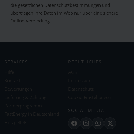
die gesetzlichen Datenschutzbestimmungen und
übertragen Ihre Daten im Web nur über eine sichere
Online-Verbindung.
SERVICES
RECHTLICHES
Hilfe
AGB
Kontakt
Impressum
Bewertungen
Datenschutz
Lieferung & Zahlung
Cookie-Einstellungen
Partnerprogramm
SOCIAL MEDIA
FastEnergy in Deutschland
Holzpellets
Facebook
Instagram
WhatsApp
X