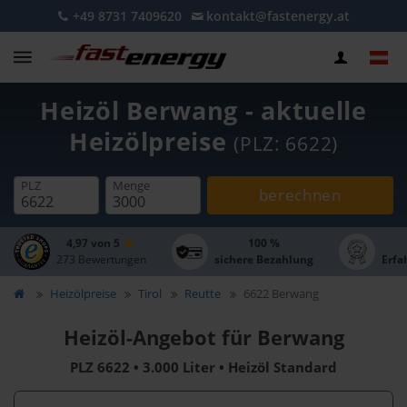
+49 8731 7409620
kontakt@fastenergy.at
Heizöl Berwang - aktuelle
Heizölpreise
(PLZ: 6622)
PLZ
Menge
berechnen
4,97 von 5
100 %
273 Bewertungen
sichere Bezahlung
Erfa
Heizölpreise
Tirol
Reutte
6622 Berwang
Heizöl-Angebot für Berwang
PLZ 6622 • 3.000 Liter • Heizöl Standard