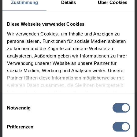
Zustimmung
Details
Über Cookies
2.000 Liter
156,75 €
0,00 €
156,75 €
Diese Webseite verwendet Cookies
3.000 Liter
154,90 €
0,00 €
Wir verwenden Cookies, um Inhalte und Anzeigen zu
154,90 €
personalisieren, Funktionen für soziale Medien anbieten
zu können und die Zugriffe auf unsere Website zu
5.000 Liter
153,18 €
0,00 €
153,18 €
analysieren. Außerdem geben wir Informationen zu Ihrer
Verwendung unserer Website an unsere Partner für
Preise für Heizöl in Standardqualität nach Ö-Norm C 1109 in € / 100
soziale Medien, Werbung und Analysen weiter. Unsere
Liter inkl. MwSt. und Lieferung bei einer Lieferstelle.
Partner führen diese Informationen möglicherweise mit
weiteren Daten zusammen, die Sie ihnen bereitgestellt
haben oder die sie im Rahmen Ihrer Nutzung der Dienste
gesammelt haben.
Einwilligungsauswahl
Höchst- und Tiefststände der
Notwendig
Hier finden Sie unser
Impressum
und unsere
Heizölpreise in Berwang
Datenschutzerklärung
.
Präferenzen