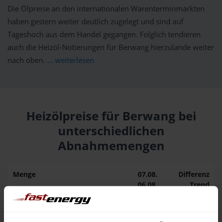
Die Ölpreise an den internationalen Warenterminmärkten
haben gestern weiter deutlich zugelegt und sind auf
Tageshoch aus dem Handel gegangen. Folglich tendieren
auch die Heizöl-Notierungen für Berwang hierzulande weiter
nach oben.
... weiterlesen
Heizölpreise für Berwang bei
unterschiedlichen
Abnahmemengen
Menge
07.08.
Differenz
06.08.
Trend
1.000 Liter
163,50 €
0,00 €
163,50 €