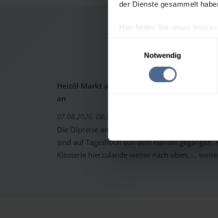
der Dienste gesammelt habe
Hier finden Sie unser
Impre
Heizöl
Einwilligungsauswahl
Notwendig
Heizöl-Markt aktuell: Ölpreise schon wieder 
an
07.08.2026, 08:37 Uhr
Die Ölpreise an den internationalen Warenterm
sind auf Tageshoch aus dem Handel gegangen. Fo
Klösterle hierzulande weiter nach oben.
... weit