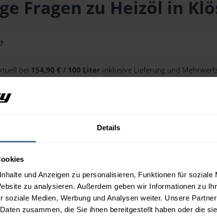
ge Fragen zu Heizöl in Klö
?
ktuell bei
154,90 € / 100 Liter
inklusive Lieferung und Mehrwertst
alten Sie über unseren
Preisrechner
.
Details
 Klösterle?
Cookies
nhalte und Anzeigen zu personalisieren, Funktionen für soziale
Website zu analysieren. Außerdem geben wir Informationen zu I
r soziale Medien, Werbung und Analysen weiter. Unsere Partner
 Daten zusammen, die Sie ihnen bereitgestellt haben oder die s