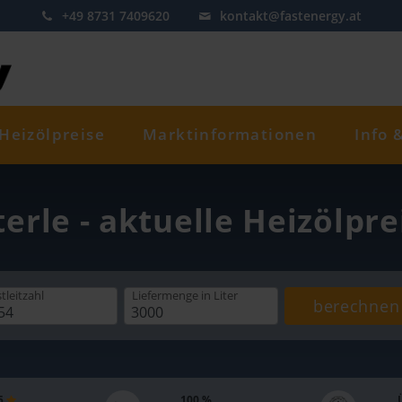
+49 8731 7409620
kontakt@fastenergy.at
Heizölpreise
Marktinformationen
Info 
terle - aktuelle Heizölpr
tleitzahl
Liefermenge
in Liter
berechnen
 5
100 %