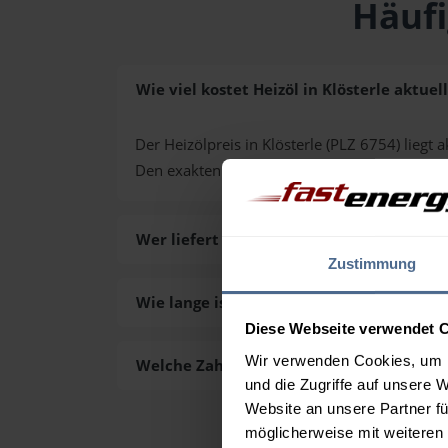
Häufi
Wie viel kostet Heizöl in Klösterle aktuell
Der Heizölpreis in Klösterle (PLZ 6754) liegt a
Den exakten Preis für Ihre Wunschmenge erh
Wer liefert das Heizöl in Klösterle aus?
Zustimmung
Wie lange ist die Lieferzeit des Heizöls in
Diese Webseite verwendet 
Wir verwenden Cookies, um I
Welche Zahlungsarten gibt es?
und die Zugriffe auf unsere 
Website an unsere Partner fü
möglicherweise mit weiteren