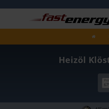
Heizöl Klös
Pos
4,97 von