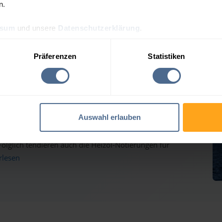
n.
ssum
und unsere
Datenschutzerklärung
.
preis-Tagesprognose für Kl
Präferenzen
Statistiken
auf dem Weg nach oben - Heizölpreise ziehen ebenfalls
Auswahl erlauben
inmärkten haben gestern weiter deutlich zugelegt und
lglich tendieren auch die Heizöl-Notierungen für
erlesen