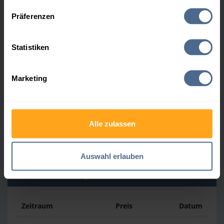
Datenschutzerklärung
.
Präferenzen
Heizölpreis-Höchstwerte
Statistiken
Zeitraum
Preis
Datum
Marketing
4 Wochen
164,50 €
30.07.2026
3 Monate
164,50 €
30.07.2026
Alle zulassen
1 Jahr
177,70 €
02.04.2026
Auswahl erlauben
Heizölpreis-Tiefstwerte
Zeitraum
Preis
Datum