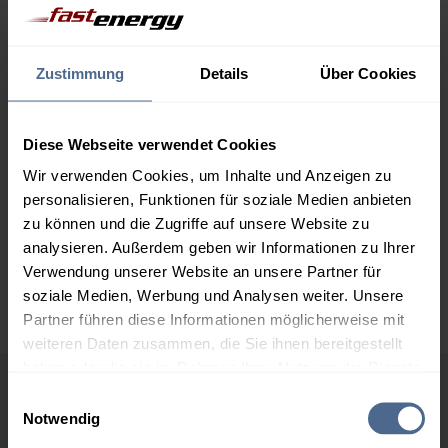
1.000 Liter
163,50 €
0,00 €
163,50 €
Zustimmung
Details
Über Cookies
2.000 Liter
156,75 €
0,00 €
156,75 €
Diese Webseite verwendet Cookies
3.000 Liter
154,90 €
0,00 €
154,90 €
Wir verwenden Cookies, um Inhalte und Anzeigen zu
personalisieren, Funktionen für soziale Medien anbieten
5.000 Liter
153,18 €
0,00 €
zu können und die Zugriffe auf unsere Website zu
153,18 €
analysieren. Außerdem geben wir Informationen zu Ihrer
Preise für Heizöl in Standardqualität nach Ö-Norm C 1109 in € / 100
Verwendung unserer Website an unsere Partner für
Liter inkl. MwSt. und Lieferung bei einer Lieferstelle.
soziale Medien, Werbung und Analysen weiter. Unsere
Partner führen diese Informationen möglicherweise mit
weiteren Daten zusammen, die Sie ihnen bereitgestellt
haben oder die sie im Rahmen Ihrer Nutzung der Dienste
gesammelt haben.
Einwilligungsauswahl
Höchst- und Tiefststände der
Notwendig
Heizölpreise in Brandenberg
Hier finden Sie unser
Impressum
und unsere