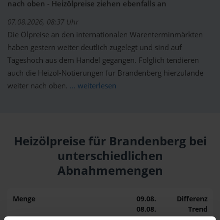
nach oben - Heizölpreise ziehen ebenfalls an
07.08.2026, 08:37 Uhr
Die Ölpreise an den internationalen Warenterminmärkten
haben gestern weiter deutlich zugelegt und sind auf
Tageshoch aus dem Handel gegangen. Folglich tendieren
auch die Heizöl-Notierungen für Brandenberg hierzulande
weiter nach oben.
... weiterlesen
Heizölpreise für Brandenberg bei
unterschiedlichen
Abnahmemengen
Menge
09.08.
Differenz
08.08.
Trend