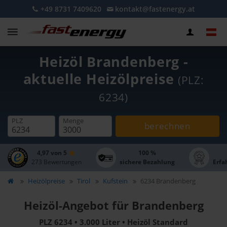
+49 8731 7409620
kontakt@fastenergy.at
Heizöl Brandenberg -
aktuelle Heizölpreise
(PLZ:
6234)
PLZ
Menge
berechnen
4,97 von 5
100 %
273 Bewertungen
sichere Bezahlung
Erfa
Heizölpreise
Tirol
Kufstein
6234 Brandenberg
Heizöl-Angebot für Brandenberg
PLZ 6234 • 3.000 Liter • Heizöl Standard