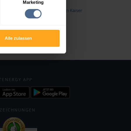
Radfeld
Marketing
Scheffau am Wilden Kaiser
Walchsee
Wörgl
Alle zulassen
TENERGY APP
ZEICHNUNGEN