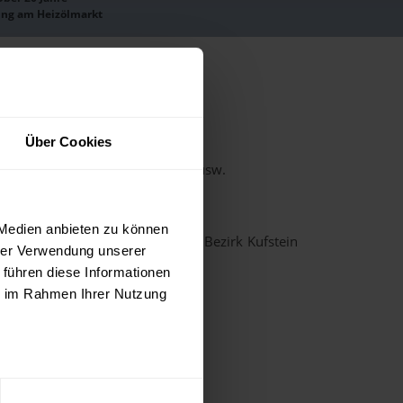
ung am Heizölmarkt
irk Kufstein
Über Cookies
ishistorie, Charts, Preisprognose usw.
it dem Heizöl-Preisrechner.
 Medien anbieten zu können
us der unten stehenden Liste im Bezirk Kufstein
hrer Verwendung unserer
 führen diese Informationen
ie im Rahmen Ihrer Nutzung
Bad Häring
Ebbs
Kramsach
Mariastein