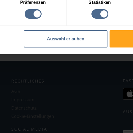
derndorf
Niederndorferberg
Präferenzen
Statistiken
th im Alpbachtal
Rettenschöss
l
Thiersee
dschönau-Niederau
Wildschönau-Oberau
Auswahl erlauben
Zurück zum Bundesland Tirol
FAS
RECHTLICHES
AGB
Impressum
Datenschutz
AUS
Cookie-Einstellungen
SOCIAL MEDIA