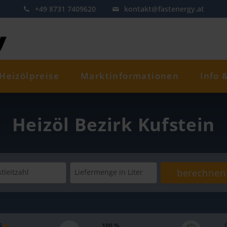
+49 8731 7409620
kontakt@fastenergy.at
Heizölpreise
Marktinformationen
Info 
Heizöl Bezirk Kufstein
berechnen
tleitzahl
Liefermenge
in Liter
 5
100 %