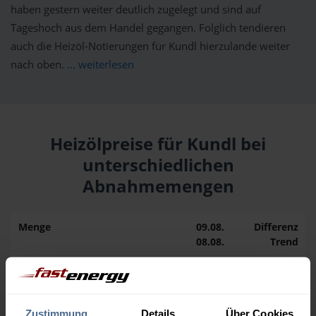
haben gestern weiter deutlich zugelegt und sind auf
Tageshoch aus dem Handel gegangen. Folglich tendieren
auch die Heizöl-Notierungen für Kundl hierzulande weiter
nach oben.
... weiterlesen
Heizölpreise für Kundl bei
unterschiedlichen
Abnahmemengen
Menge
09.08.
Differenz
08.08.
Trend
1.000 Liter
163,50 €
0,00 €
163,50 €
Zustimmung
Details
Über Cookies