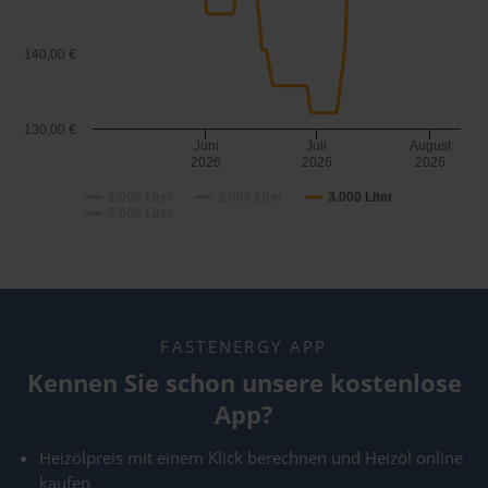
140,00 €
130,00 €
Juni
Juli
August
2026
2026
2026
1.000 Liter
2.000 Liter
3.000 Liter
5.000 Liter
FASTENERGY APP
Kennen Sie schon unsere kostenlose
App?
Heizölpreis mit einem Klick berechnen und Heizöl online
kaufen