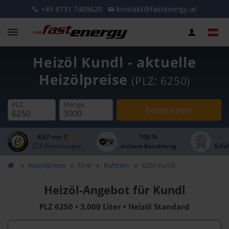
+49 8731 7409620
kontakt@fastenergy.at
Heizöl Kundl - aktuelle
Heizölpreise
(PLZ: 6250)
PLZ
Menge
berechnen
4,97 von 5
100 %
273 Bewertungen
sichere Bezahlung
Erfa
Heizölpreise
Tirol
Kufstein
6250 Kundl
Heizöl-Angebot für Kundl
PLZ 6250 • 3.000 Liter • Heizöl Standard