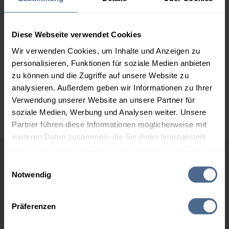
2.000 Liter
156,75 €
0,00 €
156,75 €
3.000 Liter
154,90 €
0,00 €
Diese Webseite verwendet Cookies
154,90 €
Wir verwenden Cookies, um Inhalte und Anzeigen zu
personalisieren, Funktionen für soziale Medien anbieten
5.000 Liter
153,18 €
0,00 €
zu können und die Zugriffe auf unsere Website zu
153,18 €
analysieren. Außerdem geben wir Informationen zu Ihrer
Preise für Heizöl in Standardqualität nach Ö-Norm C 1109 in € / 100
Verwendung unserer Website an unsere Partner für
Liter inkl. MwSt. und Lieferung bei einer Lieferstelle.
soziale Medien, Werbung und Analysen weiter. Unsere
Partner führen diese Informationen möglicherweise mit
weiteren Daten zusammen, die Sie ihnen bereitgestellt
haben oder die sie im Rahmen Ihrer Nutzung der Dienste
gesammelt haben.
Höchst- und Tiefststände der
Einwilligungsauswahl
Notwendig
Heizölpreise in Kundl
Hier finden Sie unser
Impressum
und unsere
Datenschutzerklärung
.
Präferenzen
Heizölpreis-Höchstwerte