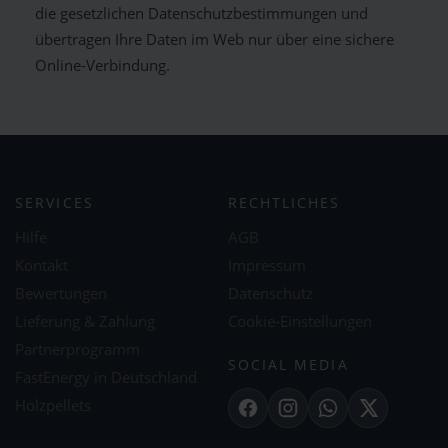
die gesetzlichen Datenschutzbestimmungen und
übertragen Ihre Daten im Web nur über eine sichere
Online-Verbindung.
SERVICES
RECHTLICHES
Hilfe
AGB
Kontakt
Impressum
Bewertungen
Datenschutz
Lieferung & Zahlung
Cookie-Einstellungen
Partnerprogramm
SOCIAL MEDIA
FastEnergy in Deutschland
Holzpellets
Facebook
Instagram
WhatsApp
X