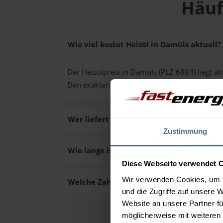
Häuf
Wie viel kostet Heizöl in Damüls aktuell?
Der Heizölpreis in Damüls (PLZ 6884) liegt ak
Den exakten Preis für Ihre Wunschmenge erh
Wer liefert das Heizöl in Damüls aus?
Zustimmung
Wie lange ist die Lieferzeit des Heizöls i
Diese Webseite verwendet 
Wir verwenden Cookies, um I
Welche Zahlungsarten gibt es?
und die Zugriffe auf unsere 
Website an unsere Partner fü
möglicherweise mit weiteren