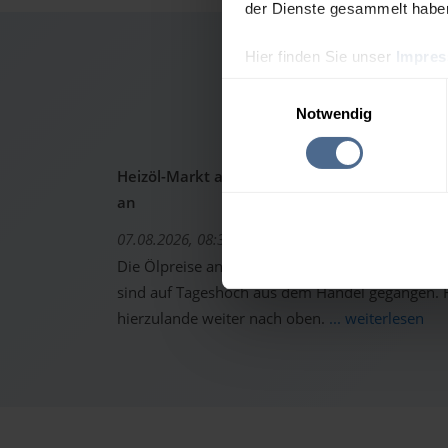
der Dienste gesammelt habe
Hier finden Sie unser
Impre
Heizöl
Einwilligungsauswahl
Notwendig
Heizöl-Markt aktuell: Ölpreise schon wieder 
an
07.08.2026, 08:37 Uhr
Die Ölpreise an den internationalen Warenterm
sind auf Tageshoch aus dem Handel gegangen. F
hierzulande weiter nach oben.
... weiterlesen