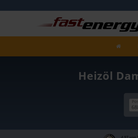
Heizöl Dam
Pos
4,97 von