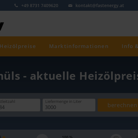
+49 8731 7409620
kontakt@fastenergy.at
Heizölpreise
Marktinformationen
Info 
üls - aktuelle Heizölpre
tleitzahl
Liefermenge
in Liter
berechnen
 5
100 %