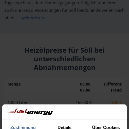
Tageshoch aus dem Handel gegangen. Folglich tendieren
auch die Heizöl-Notierungen für Söll hierzulande weiter nach
oben.
... weiterlesen
Heizölpreise für Söll bei
unterschiedlichen
Abnahmemengen
Menge
08.08.
Differenz
07.08.
Trend
1.000 Liter
163,50 €
0,00 €
163,50 €
2.000 Liter
156,75 €
0,00 €
156,75 €
Zustimmung
Details
Über Cookies