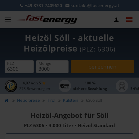
+49 8731 7409620
kontakt@fastenergy.at
Heizöl Söll - aktuelle
Heizölpreise
(PLZ: 6306)
PLZ
Menge
berechnen
4,97 von 5
100 %
273 Bewertungen
sichere Bezahlung
Erfa
Heizölpreise
Tirol
Kufstein
6306 Söll
Heizöl-Angebot für Söll
PLZ 6306 • 3.000 Liter • Heizöl Standard