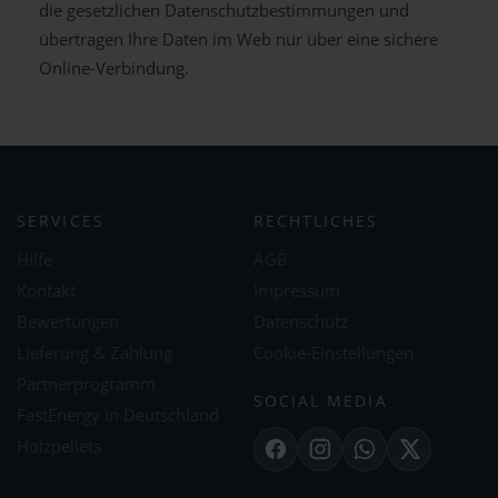
die gesetzlichen Datenschutzbestimmungen und
übertragen Ihre Daten im Web nur über eine sichere
Online-Verbindung.
SERVICES
RECHTLICHES
Hilfe
AGB
Kontakt
Impressum
Bewertungen
Datenschutz
Lieferung & Zahlung
Cookie-Einstellungen
Partnerprogramm
SOCIAL MEDIA
FastEnergy in Deutschland
Holzpellets
Facebook
Instagram
WhatsApp
X