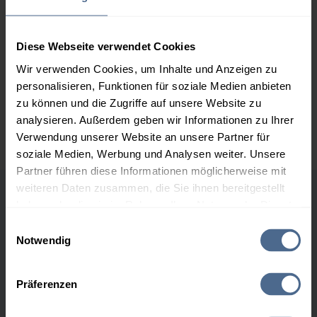
3.000 Liter
154,90 €
0,00 €
154,90 €
Diese Webseite verwendet Cookies
Wir verwenden Cookies, um Inhalte und Anzeigen zu
5.000 Liter
153,18 €
0,00 €
153,18 €
personalisieren, Funktionen für soziale Medien anbieten
zu können und die Zugriffe auf unsere Website zu
Preise für Heizöl in Standardqualität nach Ö-Norm C 1109 in € / 100
analysieren. Außerdem geben wir Informationen zu Ihrer
Liter inkl. MwSt. und Lieferung bei einer Lieferstelle.
Verwendung unserer Website an unsere Partner für
soziale Medien, Werbung und Analysen weiter. Unsere
Partner führen diese Informationen möglicherweise mit
weiteren Daten zusammen, die Sie ihnen bereitgestellt
haben oder die sie im Rahmen Ihrer Nutzung der Dienste
Höchst- und Tiefststände der
gesammelt haben.
Einwilligungsauswahl
Heizölpreise in Söll
Notwendig
Hier finden Sie unser
Impressum
und unsere
Datenschutzerklärung
.
Heizölpreis-Höchstwerte
Präferenzen