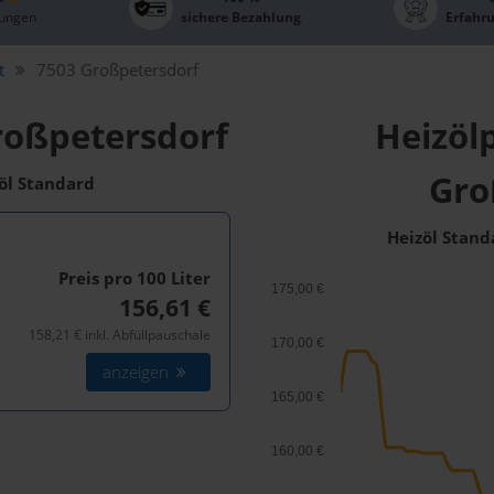
ungen
sichere Bezahlung
Erfahr
t
7503 Großpetersdorf
roßpetersdorf
Heizölp
Gro
zöl Standard
Heizöl Stand
Preis pro 100
Liter
175,00 €
156,61 €
158,21 € inkl. Abfüllpauschale
170,00 €
anzeigen
165,00 €
160,00 €