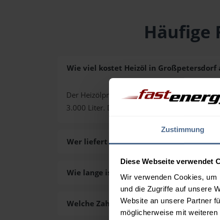
Häufige 
Wie viel kostet Heizöl in Großpetersdorf 
Der Heizölpreis in Großpetersdorf (PLZ 7503) 
3.000 Liter. Den exakten Preis für Ihre Wun
Zustimmung
Wer liefert das Heizöl in Großpetersdorf 
Diese Webseite verwendet 
Wie lange ist die Lieferzeit des Heizöls i
Wir verwenden Cookies, um I
und die Zugriffe auf unsere 
Website an unsere Partner fü
Welche Zahlungsarten gibt es?
möglicherweise mit weiteren