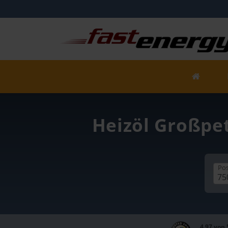
Heizöl Großpet
Pos
4,97 von