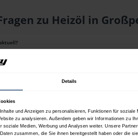
Fragen zu Heizöl in Großp
aktuell?
liegt aktuell bei
158,21 € / 100 Liter
inklusive Lieferung und Me
schmenge erhalten Sie über unseren
Preisrechner
.
Details
aus?
Cookies
n Großpetersdorf?
nhalte und Anzeigen zu personalisieren, Funktionen für soziale
Website zu analysieren. Außerdem geben wir Informationen zu I
r soziale Medien, Werbung und Analysen weiter. Unsere Partner
 Daten zusammen, die Sie ihnen bereitgestellt haben oder die s