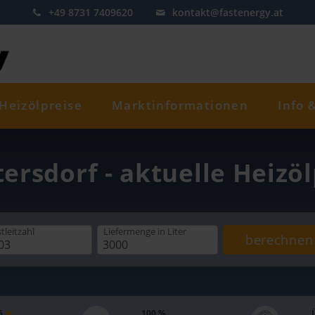
+49 8731 7409620
kontakt@fastenergy.at
Heizölpreise
Marktinformationen
Info 
ersdorf - aktuelle Heizö
tleitzahl
Liefermenge
in Liter
berechnen
 5
100 %