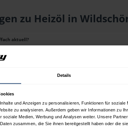
gen zu Heizöl in Wildsch
ffach aktuell?
313) liegt aktuell bei
154,90 € / 100 Liter
inklusive Lieferung u
 Wunschmenge erhalten Sie über unseren
Preisrechner
.
Details
ffach aus?
Cookies
in Wildschönau-Auffach?
nhalte und Anzeigen zu personalisieren, Funktionen für soziale
Website zu analysieren. Außerdem geben wir Informationen zu I
r soziale Medien, Werbung und Analysen weiter. Unsere Partner
 Daten zusammen, die Sie ihnen bereitgestellt haben oder die s