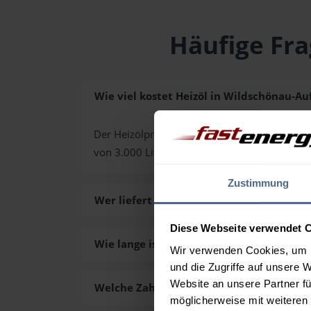
Häufige Fra
Wie viel kostet Heizöl in Wildschönau-Au
Der Heizölpreis in Wildschönau-Auffach (PLZ 6
von 3.000 Liter. Den exakten Preis für Ihre
Zustimmung
Wer liefert das Heizöl in Wildschönau-Au
Diese Webseite verwendet 
Wie lange ist die Lieferzeit des Heizöls 
Wir verwenden Cookies, um I
und die Zugriffe auf unsere 
Website an unsere Partner fü
Welche Zahlungsarten gibt es?
möglicherweise mit weiteren