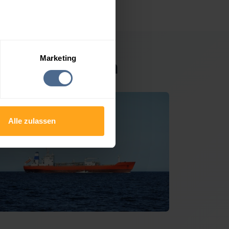
Marketing
hönau-Auffach
Alle zulassen