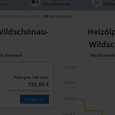
ungen
sichere Bezahlung
Erfahr
3 Wildschönau-Auffach
(
Ort ändern)
Wildschönau-
Heizölp
Wilds
zöl Standard
Heizöl Stand
170,00 €
Preis pro 100
Liter
153,60 €
165,00 €
154,90 € inkl. Abfüllpauschale
anzeigen
160,00 €
155,00 €