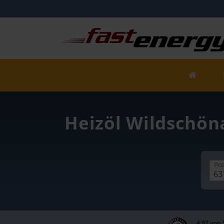
Heizöl Wildschöna
Pos
4,97 von