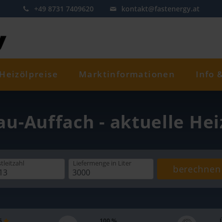
+49 8731 7409620
kontakt@fastenergy.at
Heizölpreise
Marktinformationen
Info 
u-Auffach - aktuelle He
tleitzahl
Liefermenge
in Liter
berechnen
 5
100 %