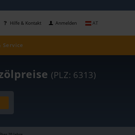
AT
Hilfe & Kontakt
Anmelden
& Service
izölpreise
(PLZ: 6313)
Über 20 Jahre