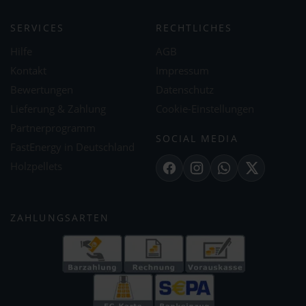
SERVICES
RECHTLICHES
Hilfe
AGB
Kontakt
Impressum
Bewertungen
Datenschutz
Lieferung & Zahlung
Cookie-Einstellungen
Partnerprogramm
SOCIAL MEDIA
FastEnergy in Deutschland
Holzpellets
Facebook
Instagram
WhatsApp
X
ZAHLUNGSARTEN