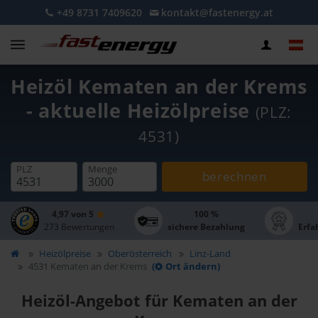
+49 8731 7409620
kontakt@fastenergy.at
Heizöl Kematen an der Krems
- aktuelle Heizölpreise
(PLZ:
4531)
PLZ
Menge
berechnen
4,97 von 5
100 %
273 Bewertungen
sichere Bezahlung
Erfa
Heizölpreise
Oberösterreich
Linz-Land
4531 Kematen an der Krems
(
Ort ändern)
Heizöl-Angebot für Kematen an der