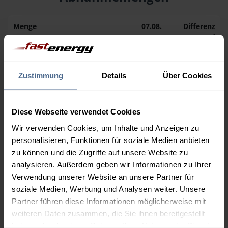
Menge
07.08.
Differenz
06.08.
Trend
1.000 Liter
162,32 €
0,00 €
162,32 €
Zustimmung
Details
Über Cookies
2.000 Liter
156,93 €
0,00 €
156,93 €
Diese Webseite verwendet Cookies
3.000 Liter
155,13 €
0,00 €
Wir verwenden Cookies, um Inhalte und Anzeigen zu
155,13 €
personalisieren, Funktionen für soziale Medien anbieten
zu können und die Zugriffe auf unsere Website zu
5.000 Liter
153,69 €
0,00 €
analysieren. Außerdem geben wir Informationen zu Ihrer
153,69 €
Verwendung unserer Website an unsere Partner für
Preise für Heizöl in Standardqualität nach Ö-Norm C 1109 in € / 100
soziale Medien, Werbung und Analysen weiter. Unsere
Liter inkl. MwSt. und Lieferung bei einer Lieferstelle.
Partner führen diese Informationen möglicherweise mit
weiteren Daten zusammen, die Sie ihnen bereitgestellt
haben oder die sie im Rahmen Ihrer Nutzung der Dienste