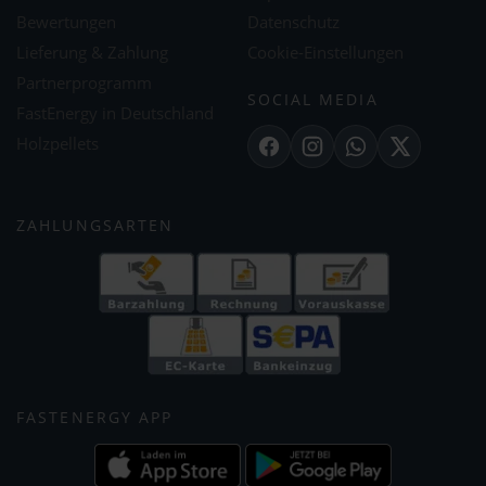
Bewertungen
Datenschutz
Lieferung & Zahlung
Cookie-Einstellungen
Partnerprogramm
SOCIAL MEDIA
FastEnergy in Deutschland
Holzpellets
Facebook
Instagram
WhatsApp
X
ZAHLUNGSARTEN
FASTENERGY APP