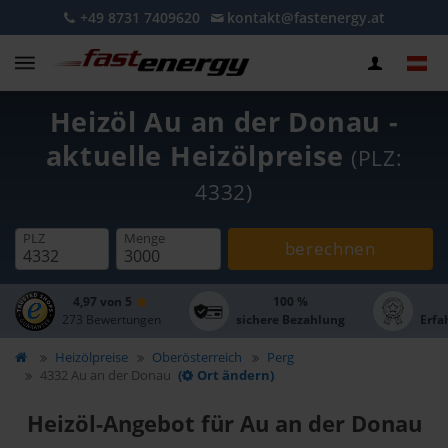
+49 8731 7409620
kontakt@fastenergy.at
Heizöl Au an der Donau -
aktuelle Heizölpreise
(PLZ:
4332)
PLZ
Menge
berechnen
4,97 von 5
100 %
273 Bewertungen
sichere Bezahlung
Erfa
Heizölpreise
Oberösterreich
Perg
4332 Au an der Donau
(
Ort ändern)
Heizöl-Angebot für Au an der Donau