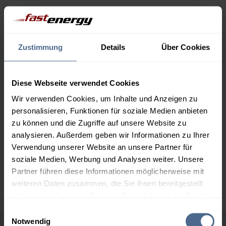
Menge
07.08.
Differenz
06.08.
Trend
1.000 Liter
160,41 €
– 1,99 €
Zustimmung
Details
Über Cookies
162,40 €
2.000 Liter
154,96 €
– 1,99 €
Diese Webseite verwendet Cookies
156,95 €
Wir verwenden Cookies, um Inhalte und Anzeigen zu
3.000 Liter
153,14 €
– 1,99 €
personalisieren, Funktionen für soziale Medien anbieten
155,13 €
zu können und die Zugriffe auf unsere Website zu
analysieren. Außerdem geben wir Informationen zu Ihrer
5.000 Liter
151,69 €
– 1,99 €
Verwendung unserer Website an unsere Partner für
153,68 €
soziale Medien, Werbung und Analysen weiter. Unsere
Preise für Heizöl in Standardqualität nach Ö-Norm C 1109 in € / 100
Partner führen diese Informationen möglicherweise mit
Liter inkl. MwSt. und Lieferung bei einer Lieferstelle.
weiteren Daten zusammen, die Sie ihnen bereitgestellt
haben oder die sie im Rahmen Ihrer Nutzung der Dienste
gesammelt haben.
Einwilligungsauswahl
Notwendig