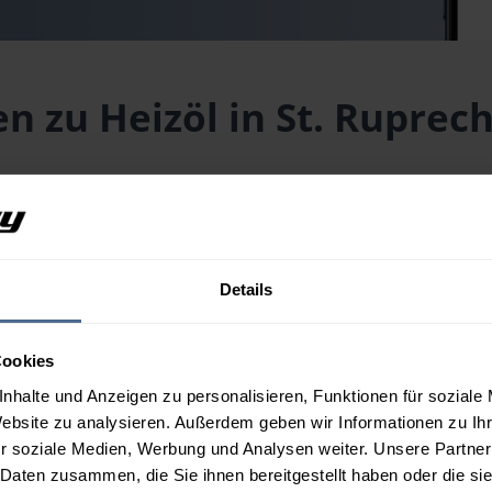
n zu Heizöl in St. Ruprec
 der Raab aktuell?
LZ 8181) liegt aktuell bei
158,21 € / 100 Liter
inklusive Lieferun
 Wunschmenge erhalten Sie über unseren
Preisrechner
.
Details
 der Raab aus?
Cookies
nhalte und Anzeigen zu personalisieren, Funktionen für soziale
Website zu analysieren. Außerdem geben wir Informationen zu I
n St. Ruprecht an der Raab?
r soziale Medien, Werbung und Analysen weiter. Unsere Partner
 Daten zusammen, die Sie ihnen bereitgestellt haben oder die s