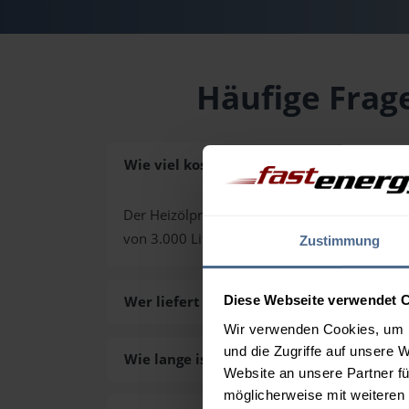
Häufige Frage
Wie viel kostet Heizöl in St. Ruprecht an
Der Heizölpreis in St. Ruprecht an der Raab (P
von 3.000 Liter. Den exakten Preis für Ihre
Zustimmung
Wer liefert das Heizöl in St. Ruprecht an
Diese Webseite verwendet 
Wir verwenden Cookies, um I
und die Zugriffe auf unsere 
Wie lange ist die Lieferzeit des Heizöls i
Website an unsere Partner fü
möglicherweise mit weiteren