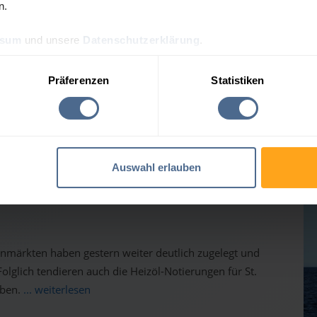
n.
ssum
und unsere
Datenschutzerklärung
.
Präferenzen
Statistiken
gesprognose für St. Rupre
Auswahl erlauben
auf dem Weg nach oben - Heizölpreise ziehen ebenfalls
inmärkten haben gestern weiter deutlich zugelegt und
lglich tendieren auch die Heizöl-Notierungen für St.
oben.
... weiterlesen