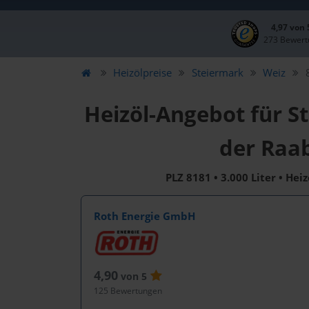
4,97 von
273 Bewert
Heizölpreise
Steiermark
Weiz
Heizöl-Angebot für S
der Raa
PLZ 8181 • 3.000 Liter • Hei
Roth Energie GmbH
4,90
von 5
125 Bewertungen