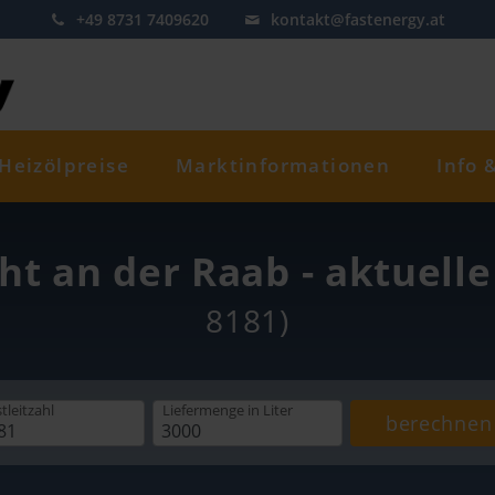
+49 8731 7409620
kontakt@fastenergy.at
Heizölpreise
Marktinformationen
Info 
cht an der Raab - aktuell
8181)
tleitzahl
Liefermenge
in Liter
berechnen