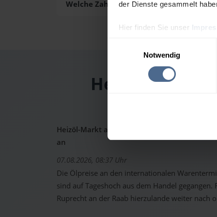
Welche Zahlungsarten gibt es?
der Dienste gesammelt habe
Hier finden Sie unser
Impre
Einwilligungsauswahl
Notwendig
Heizölpreis-Ta
Heizöl-Markt aktuell: Ölpreise schon wieder 
an
07.08.2026, 08:37 Uhr
Die Ölpreise an den internationalen Warenterm
sind auf Tageshoch aus dem Handel gegangen. Fo
Ruprecht an der Raab hierzulande weiter nach 