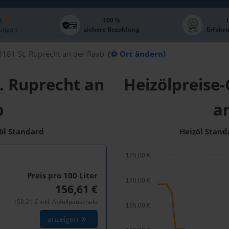
 5
100 %
ungen
sichere Bezahlung
Erfahr
8181 St. Ruprecht an der Raab
(
Ort ändern)
t. Ruprecht an
Heizölpreise-
b
a
zöl Standard
Heizöl Stand
175,00 €
Preis pro 100
Liter
170,00 €
156,61 €
158,21 € inkl. Abfüllpauschale
165,00 €
anzeigen