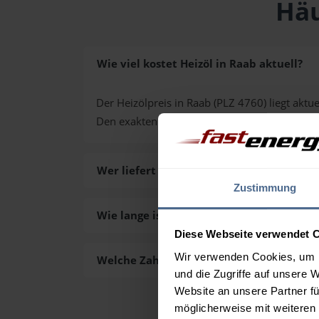
Häu
Wie viel kostet Heizöl in Raab aktuell?
Der Heizölpreis in Raab (PLZ 4760) liegt aktue
Den exakten Preis für Ihre Wunschmenge erh
Wer liefert das Heizöl in Raab aus?
Zustimmung
Wie lange ist die Lieferzeit des Heizöls in
Diese Webseite verwendet 
Wir verwenden Cookies, um I
Welche Zahlungsarten gibt es?
und die Zugriffe auf unsere 
Website an unsere Partner fü
möglicherweise mit weiteren