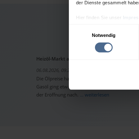
der Dienste gesammelt habe
Hier finden Sie unser
Impre
Heiz
Einwilligungsauswahl
Notwendig
Heizöl-Markt aktuell: Ölpreise erholen sich -
06.08.2026, 09:22 Uhr
Die Ölpreise haben sich gestern von den starken 
Gasöl ging etwas höher aus dem Handel. Trotzd
der Eröffnung nach.
... weiterlesen