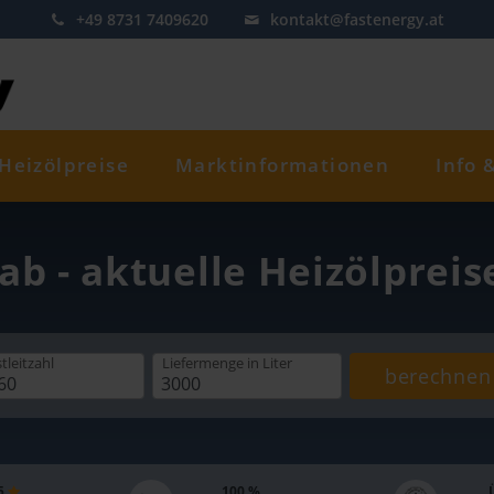
+49 8731 7409620
kontakt@fastenergy.at
Heizölpreise
Marktinformationen
Info 
ab - aktuelle Heizölprei
tleitzahl
Liefermenge
in Liter
berechnen
 5
100 %