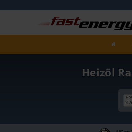
Heizöl Ra
Pos
4,97 von