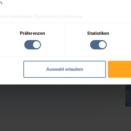
n.
ssum
und unsere
Datenschutzerklärung
.
ölpreis-Tagesprognose für
Präferenzen
Statistiken
 Heizölpreise geben weiter nach
Auswahl erlauben
Verlusten der Vortage erholt. Rohöl tendierte seitwärts,
em geben die Heizöl-Notierungen für Raab hierzulande in