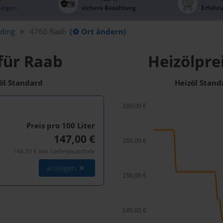
ungen
sichere Bezahlung
Erfahr
ding
4760 Raab
(
Ort ändern)
für Raab
Heizölpre
zöl Standard
Heizöl Stand
160,00 €
Preis pro 100
Liter
147,00 €
155,00 €
148,50 € inkl. Lieferpauschale
anzeigen
150,00 €
145,00 €