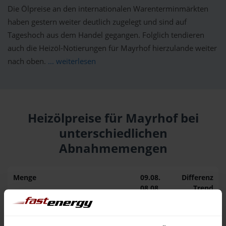
Die Ölpreise an den internationalen Warenterminmärkten
haben gestern weiter deutlich zugelegt und sind auf
Tageshoch aus dem Handel gegangen. Folglich tendieren
auch die Heizöl-Notierungen für Mayrhof hierzulande weiter
nach oben.
... weiterlesen
Heizölpreise für Mayrhof bei
unterschiedlichen
Abnahmemengen
Menge
09.08.
Differenz
08.08.
Trend
1.000 Liter
153,30 €
0,00 €
153,30 €