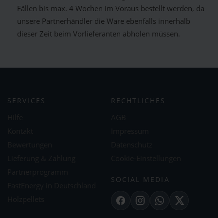
Fällen bis max. 4 Wochen im Voraus bestellt werden, da
unsere Partnerhändler die Ware ebenfalls innerhalb
dieser Zeit beim Vorlieferanten abholen müssen.
SERVICES
RECHTLICHES
Hilfe
AGB
Kontakt
Impressum
Bewertungen
Datenschutz
Lieferung & Zahlung
Cookie-Einstellungen
Partnerprogramm
SOCIAL MEDIA
FastEnergy in Deutschland
Holzpellets
Facebook
Instagram
WhatsApp
X