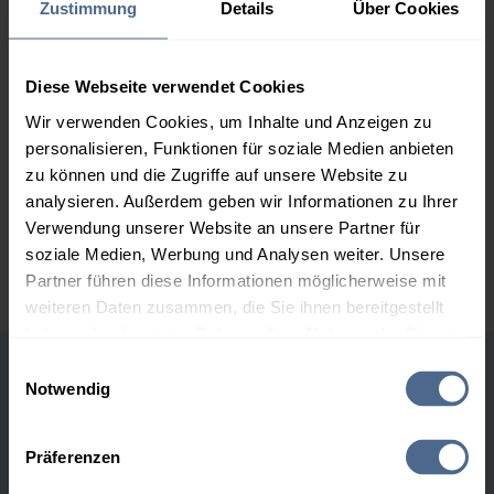
Zustimmung
Details
Über Cookies
2.000 Liter
150,09 €
0,00 €
150,09 €
Diese Webseite verwendet Cookies
3.000 Liter
148,50 €
0,00 €
Wir verwenden Cookies, um Inhalte und Anzeigen zu
148,50 €
personalisieren, Funktionen für soziale Medien anbieten
zu können und die Zugriffe auf unsere Website zu
5.000 Liter
147,18 €
0,00 €
147,18 €
analysieren. Außerdem geben wir Informationen zu Ihrer
Verwendung unserer Website an unsere Partner für
Preise für Heizöl in Standardqualität nach Ö-Norm C 1109 in € / 100
soziale Medien, Werbung und Analysen weiter. Unsere
Liter inkl. MwSt. und Lieferung bei einer Lieferstelle.
Partner führen diese Informationen möglicherweise mit
weiteren Daten zusammen, die Sie ihnen bereitgestellt
haben oder die sie im Rahmen Ihrer Nutzung der Dienste
gesammelt haben.
Einwilligungsauswahl
Höchst- und Tiefststände der
Notwendig
Hier finden Sie unser
Impressum
und unsere
Heizölpreise in Mayrhof
Datenschutzerklärung
.
Präferenzen