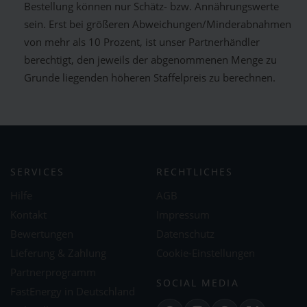
Bestellung können nur Schätz- bzw. Annährungswerte
sein. Erst bei größeren Abweichungen/Minderabnahmen
von mehr als 10 Prozent, ist unser Partnerhändler
berechtigt, den jeweils der abgenommenen Menge zu
Grunde liegenden höheren Staffelpreis zu berechnen.
SERVICES
RECHTLICHES
Hilfe
AGB
Kontakt
Impressum
Bewertungen
Datenschutz
Lieferung & Zahlung
Cookie-Einstellungen
Partnerprogramm
SOCIAL MEDIA
FastEnergy in Deutschland