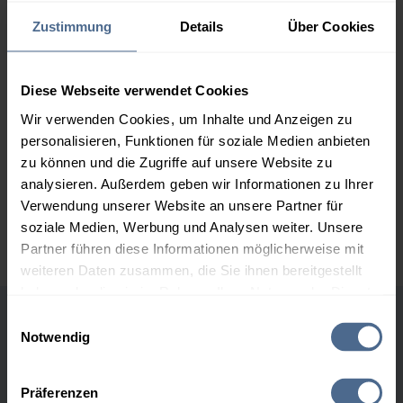
163,05 €
Zustimmung
Details
Über Cookies
2.000 Liter
157,63 €
– 0,02 €
157,66 €
Diese Webseite verwendet Cookies
3.000 Liter
155,84 €
– 0,02 €
Wir verwenden Cookies, um Inhalte und Anzeigen zu
155,86 €
personalisieren, Funktionen für soziale Medien anbieten
5.000 Liter
154,40 €
– 0,02 €
zu können und die Zugriffe auf unsere Website zu
154,42 €
analysieren. Außerdem geben wir Informationen zu Ihrer
Verwendung unserer Website an unsere Partner für
Preise für Heizöl in Standardqualität nach Ö-Norm C 1109 in € / 100
soziale Medien, Werbung und Analysen weiter. Unsere
Liter inkl. MwSt. und Lieferung bei einer Lieferstelle.
Partner führen diese Informationen möglicherweise mit
weiteren Daten zusammen, die Sie ihnen bereitgestellt
haben oder die sie im Rahmen Ihrer Nutzung der Dienste
gesammelt haben.
Einwilligungsauswahl
Höchst- und Tiefststände der
Notwendig
Hier finden Sie unser
Impressum
und unsere
Heizölpreise in Redlham
Datenschutzerklärung
.
Präferenzen