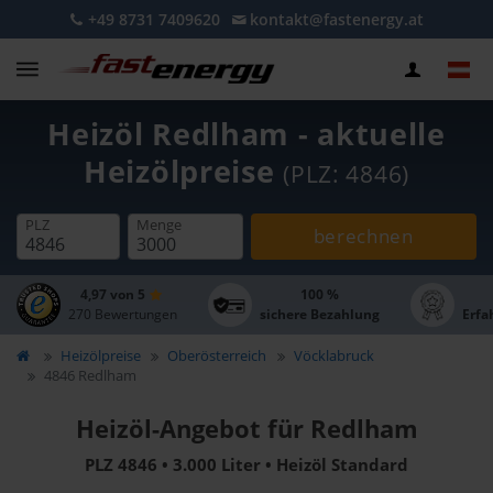
+49 8731 7409620
kontakt@fastenergy.at
Heizöl Redlham - aktuelle
Heizölpreise
(PLZ: 4846)
PLZ
Menge
berechnen
4,97 von 5
100 %
270 Bewertungen
sichere Bezahlung
Erfa
Heizölpreise
Oberösterreich
Vöcklabruck
4846 Redlham
Heizöl-Angebot für Redlham
PLZ 4846 • 3.000 Liter • Heizöl Standard