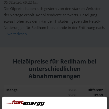
06.08.2026, 09:22 Uhr
Die Ölpreise haben sich gestern von den starken Verlusten
der Vortage erholt. Rohöl tendierte seitwärts, Gasöl ging
etwas höher aus dem Handel. Trotzdem geben die Heizöl-
Notierungen für Redlham hierzulande in der Eröffnung nach.
... weiterlesen
Heizölpreise für Redlham bei
unterschiedlichen
Abnahmemengen
Menge
06.08.
Differenz
05.08.
Trend
1.000 Liter
163,02 €
– 0,02 €