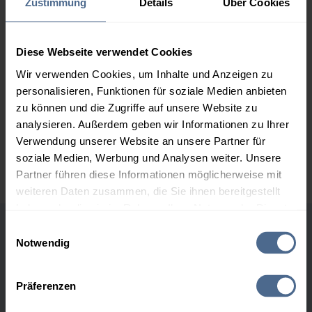
Zustimmung
Details
Über Cookies
2.000 Liter
155,37 €
0,00 €
155,37 €
Diese Webseite verwendet Cookies
3.000 Liter
153,55 €
0,00 €
Wir verwenden Cookies, um Inhalte und Anzeigen zu
153,55 €
personalisieren, Funktionen für soziale Medien anbieten
5.000 Liter
152,10 €
0,00 €
zu können und die Zugriffe auf unsere Website zu
152,10 €
analysieren. Außerdem geben wir Informationen zu Ihrer
Verwendung unserer Website an unsere Partner für
Preise für Heizöl in Standardqualität nach Ö-Norm C 1109 in € / 100
soziale Medien, Werbung und Analysen weiter. Unsere
Liter inkl. MwSt. und Lieferung bei einer Lieferstelle.
Partner führen diese Informationen möglicherweise mit
weiteren Daten zusammen, die Sie ihnen bereitgestellt
haben oder die sie im Rahmen Ihrer Nutzung der Dienste
gesammelt haben.
Einwilligungsauswahl
Höchst- und Tiefststände der
Notwendig
Hier finden Sie unser
Impressum
und unsere
Heizölpreise in Ohlsdorf
Datenschutzerklärung
.
Präferenzen