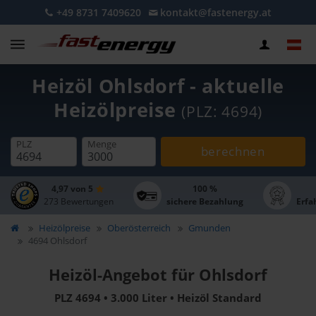
+49 8731 7409620
kontakt@fastenergy.at
Heizöl Ohlsdorf - aktuelle
Heizölpreise
(PLZ: 4694)
PLZ
Menge
berechnen
4,97 von 5
100 %
273 Bewertungen
sichere Bezahlung
Erfa
Heizölpreise
Oberösterreich
Gmunden
4694 Ohlsdorf
Heizöl-Angebot für Ohlsdorf
PLZ 4694 • 3.000 Liter • Heizöl Standard