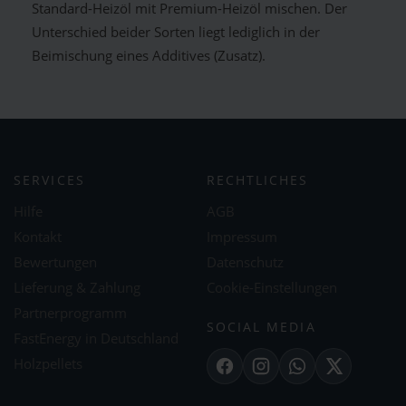
Standard-Heizöl mit Premium-Heizöl mischen. Der
Unterschied beider Sorten liegt lediglich in der
Beimischung eines Additives (Zusatz).
SERVICES
RECHTLICHES
Hilfe
AGB
Kontakt
Impressum
Bewertungen
Datenschutz
Lieferung & Zahlung
Cookie-Einstellungen
Partnerprogramm
SOCIAL MEDIA
FastEnergy in Deutschland
Holzpellets
Facebook
Instagram
WhatsApp
X