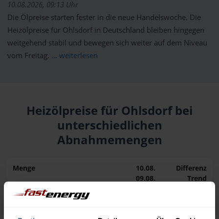
10.08.2026, 09:13 Uhr
Die Ölpreise starten fester in die neue Handelswoche. Die
Heizölpreise für Ohlsdorf in Deutschland bleiben hingegen
weitgehend stabil und bewegen sich weiter auf dem Niveau
vom Freitag.
... weiterlesen
Heizölpreise für Ohlsdorf bei
unterschiedlichen
Abnahmemengen
Menge
10.08.
Differenz
09.08.
Trend
1.000 Liter
160,82 €
0,00 €
160,82 €