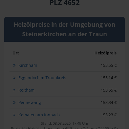
PLZ 4652
Heizölpreise in der Umgebung von
Steinerkirchen an der Traun
Ort
Heizölpreis
Kirchham
153,55 €
Eggendorf im Traunkreis
153,14 €
Roitham
153,55 €
Pennewang
153,34 €
Kematen am Innbach
153,23 €
Stand: 08.08.2026, 17:49 Uhr
Preise für Heizöl in Standardqualität nach Ö-Norm C 1109 in € /