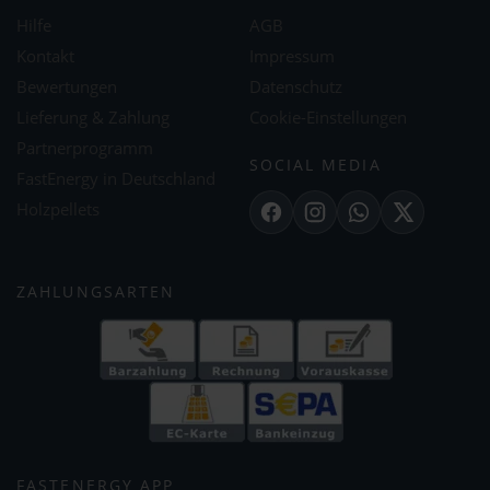
Hilfe
AGB
Kontakt
Impressum
Bewertungen
Datenschutz
Lieferung & Zahlung
Cookie-Einstellungen
Partnerprogramm
SOCIAL MEDIA
FastEnergy in Deutschland
Holzpellets
Facebook
Instagram
WhatsApp
X
ZAHLUNGSARTEN
FASTENERGY APP