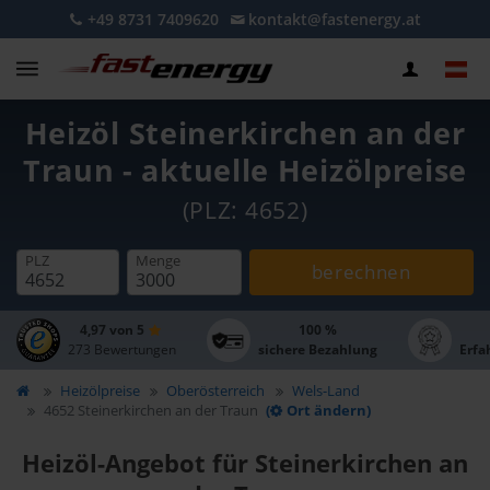
+49 8731 7409620
kontakt@fastenergy.at
Heizöl Steinerkirchen an der
Traun - aktuelle Heizölpreise
(PLZ: 4652)
PLZ
Menge
berechnen
4,97 von 5
100 %
273 Bewertungen
sichere Bezahlung
Erfa
Heizölpreise
Oberösterreich
Wels-Land
4652 Steinerkirchen an der Traun
(
Ort ändern)
Heizöl-Angebot für Steinerkirchen an