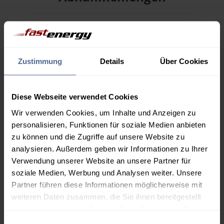
Menge
08.08.
Differenz
07.08.
Trend
1.000 Liter
160,53 €
0,00 €
Zustimmung
Details
Über Cookies
160,53 €
2.000 Liter
155,14 €
0,00 €
Diese Webseite verwendet Cookies
155,14 €
Wir verwenden Cookies, um Inhalte und Anzeigen zu
3.000 Liter
153,34 €
0,00 €
personalisieren, Funktionen für soziale Medien anbieten
153,34 €
zu können und die Zugriffe auf unsere Website zu
analysieren. Außerdem geben wir Informationen zu Ihrer
5.000 Liter
151,90 €
0,00 €
Verwendung unserer Website an unsere Partner für
151,90 €
soziale Medien, Werbung und Analysen weiter. Unsere
Preise für Heizöl in Standardqualität nach Ö-Norm C 1109 in € / 100
Partner führen diese Informationen möglicherweise mit
Liter inkl. MwSt. und Lieferung bei einer Lieferstelle.
weiteren Daten zusammen, die Sie ihnen bereitgestellt
haben oder die sie im Rahmen Ihrer Nutzung der Dienste
gesammelt haben.
Einwilligungsauswahl