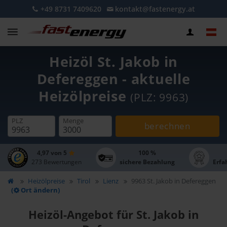
+49 8731 7409620
kontakt@fastenergy.at
Heizöl St. Jakob in
Defereggen - aktuelle
Heizölpreise
(PLZ: 9963)
PLZ
Menge
berechnen
4,97 von 5
100 %
273 Bewertungen
sichere Bezahlung
Erfa
Heizölpreise
Tirol
Lienz
9963 St. Jakob in Defereggen
(
Ort ändern)
Heizöl-Angebot für St. Jakob in