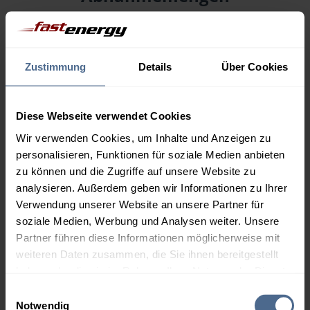
Menge
09.08.
Differenz
08.08.
Trend
Zustimmung
Details
Über Cookies
1.000 Liter
163,80 €
0,00 €
163,80 €
Diese Webseite verwendet Cookies
2.000 Liter
160,20 €
0,00 €
Wir verwenden Cookies, um Inhalte und Anzeigen zu
160,20 €
personalisieren, Funktionen für soziale Medien anbieten
3.000 Liter
159,60 €
0,00 €
zu können und die Zugriffe auf unsere Website zu
159,60 €
analysieren. Außerdem geben wir Informationen zu Ihrer
Verwendung unserer Website an unsere Partner für
5.000 Liter
157,92 €
0,00 €
soziale Medien, Werbung und Analysen weiter. Unsere
157,92 €
Partner führen diese Informationen möglicherweise mit
Preise für Heizöl in Standardqualität nach Ö-Norm C 1109 in € / 100
weiteren Daten zusammen, die Sie ihnen bereitgestellt
Liter inkl. MwSt. und Lieferung bei einer Lieferstelle.
haben oder die sie im Rahmen Ihrer Nutzung der Dienste
gesammelt haben.
Einwilligungsauswahl
Notwendig