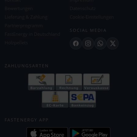
Bewertungen
Datenschutz
Lieferung & Zahlung
Cookie-Einstellungen
Partnerprogramm
SOCIAL MEDIA
FastEnergy in Deutschland
Holzpellets
Facebook
Instagram
WhatsApp
X
ZAHLUNGSARTEN
FASTENERGY APP