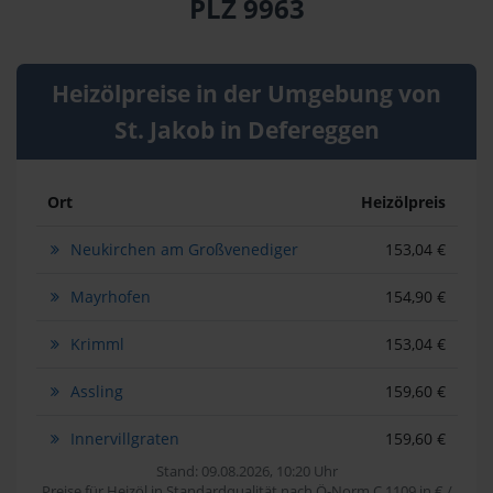
PLZ 9963
Heizölpreise in der Umgebung von
St. Jakob in Defereggen
Ort
Heizölpreis
Neukirchen am Großvenediger
153,04 €
Mayrhofen
154,90 €
Krimml
153,04 €
Assling
159,60 €
Innervillgraten
159,60 €
Stand: 09.08.2026, 10:20 Uhr
Preise für Heizöl in Standardqualität nach Ö-Norm C 1109 in € /