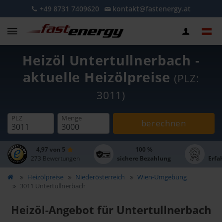
+49 8731 7409620
kontakt@fastenergy.at
Heizöl Untertullnerbach -
aktuelle Heizölpreise
(PLZ:
3011)
PLZ
Menge
berechnen
4,97 von 5
100 %
273 Bewertungen
sichere Bezahlung
Erfa
Heizölpreise
Niederösterreich
Wien-Umgebung
3011 Untertullnerbach
Heizöl-Angebot für Untertullnerbach