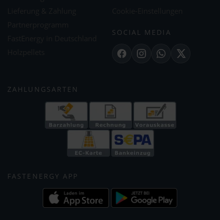
Lieferung & Zahlung
Cookie-Einstellungen
Partnerprogramm
SOCIAL MEDIA
FastEnergy in Deutschland
Holzpellets
Facebook
Instagram
WhatsApp
X
ZAHLUNGSARTEN
FASTENERGY APP