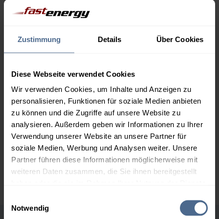
Menge
09.08.
Differenz
08.08.
Trend
Zustimmung
Details
Über Cookies
1.000 Liter
159,29 €
0,00 €
159,29 €
2.000 Liter
154,96 €
0,00 €
Diese Webseite verwendet Cookies
154,96 €
Wir verwenden Cookies, um Inhalte und Anzeigen zu
personalisieren, Funktionen für soziale Medien anbieten
3.000 Liter
153,40 €
0,00 €
zu können und die Zugriffe auf unsere Website zu
153,40 €
analysieren. Außerdem geben wir Informationen zu Ihrer
5.000 Liter
152,41 €
0,00 €
Verwendung unserer Website an unsere Partner für
152,41 €
soziale Medien, Werbung und Analysen weiter. Unsere
Partner führen diese Informationen möglicherweise mit
Preise für Heizöl in Standardqualität nach Ö-Norm C 1109 in € / 100
weiteren Daten zusammen, die Sie ihnen bereitgestellt
Liter inkl. MwSt. und Lieferung bei einer Lieferstelle.
haben oder die sie im Rahmen Ihrer Nutzung der Dienste
gesammelt haben.
Einwilligungsauswahl
Notwendig
Hier finden Sie unser
Impressum
und unsere