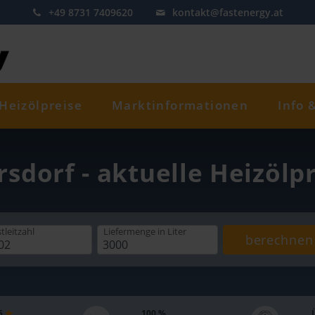
+49 8731 7409620
kontakt@fastenergy.at
Heizölpreise
Marktinformationen
Info 
rsdorf - aktuelle Heizölp
tleitzahl
Liefermenge
in Liter
berechnen
 5
100 %