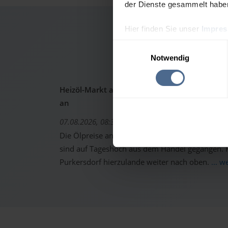
der Dienste gesammelt habe
Hier finden Sie unser
Impre
Heizölpr
Einwilligungsauswahl
Notwendig
Heizöl-Markt aktuell: Ölpreise schon wieder 
an
07.08.2026, 08:37 Uhr
Die Ölpreise an den internationalen Warenterm
sind auf Tageshoch aus dem Handel gegangen. Fo
Purkersdorf hierzulande weiter nach oben.
... w