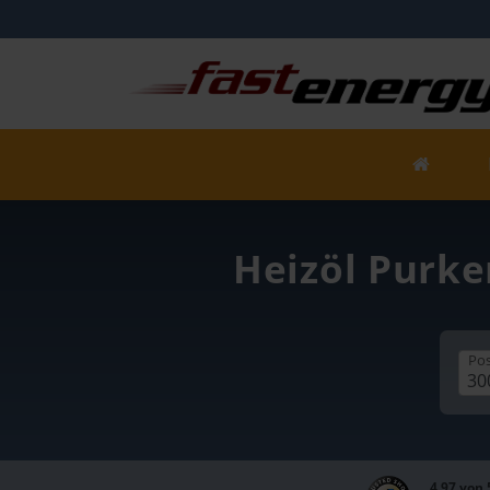
Heizöl Purke
Pos
4,97 von