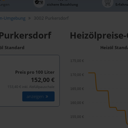
ungen
sichere Bezahlung
Erfahr
n-Umgebung
3002 Purkersdorf
 Purkersdorf
Heizölpreise-
zöl Standard
Heizöl Stand
175,00 €
Preis pro 100
Liter
170,00 €
152,00 €
153,40 € inkl. Abfüllpauschale
165,00 €
anzeigen
160,00 €
155,00 €