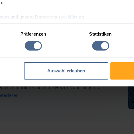
n.
ssum
und unsere
Datenschutzerklärung
.
eis-Tagesprognose für Pu
Präferenzen
Statistiken
auf dem Weg nach oben - Heizölpreise ziehen ebenfalls
Auswahl erlauben
inmärkten haben gestern weiter deutlich zugelegt und
lglich tendieren auch die Heizöl-Notierungen für
eiterlesen