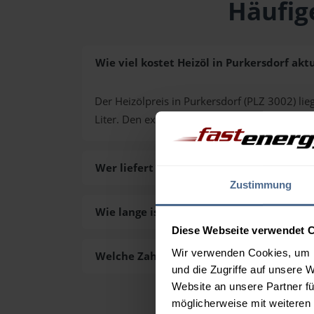
Häufig
Wie viel kostet Heizöl in Purkersdorf aktu
Der Heizölpreis in Purkersdorf (PLZ 3002) lieg
Liter. Den exakten Preis für Ihre Wunschmen
Wer liefert das Heizöl in Purkersdorf aus
Zustimmung
Wie lange ist die Lieferzeit des Heizöls i
Diese Webseite verwendet 
Wir verwenden Cookies, um I
Welche Zahlungsarten gibt es?
und die Zugriffe auf unsere 
Website an unsere Partner fü
möglicherweise mit weiteren