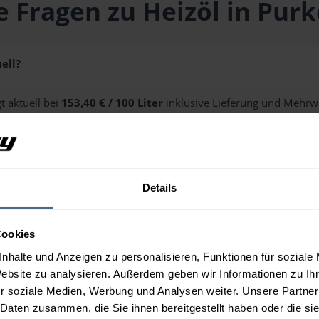
e Fragen zu Heizöl in Purk
ell?
t aktuell bei
153,40 € / 100 Liter
inklusive Lieferung und Mehrwe
ge erhalten Sie über unseren
Preisrechner
.
?
Details
n Purkersdorf?
Cookies
nhalte und Anzeigen zu personalisieren, Funktionen für soziale
Website zu analysieren. Außerdem geben wir Informationen zu I
r soziale Medien, Werbung und Analysen weiter. Unsere Partner
 Daten zusammen, die Sie ihnen bereitgestellt haben oder die s