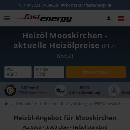
+49 8731 7409620
kontakt@fastenergy.at
Heizöl Mooskirchen -
aktuelle Heizölpreise
(PLZ:
8562)
PLZ
Menge
berechnen
4,97 von 5
100 %
270 Bewertungen
sichere Bezahlung
Erfa
Heizölpreise
Steiermark
Voitsberg
8562 Mooskirchen
Heizöl-Angebot für Mooskirchen
PLZ 8562 • 3.000 Liter • Heizöl Standard