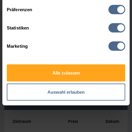
Datenschutzerklärung
.
Präferenzen
Heizölpreis-Höchstwerte
Statistiken
Zeitraum
Preis
Datum
Marketing
4 Wochen
169,23 €
30.07.2026
3 Monate
169,23 €
30.07.2026
Alle zulassen
1 Jahr
193,13 €
03.04.2026
Auswahl erlauben
Heizölpreis-Tiefstwerte
Zeitraum
Preis
Datum