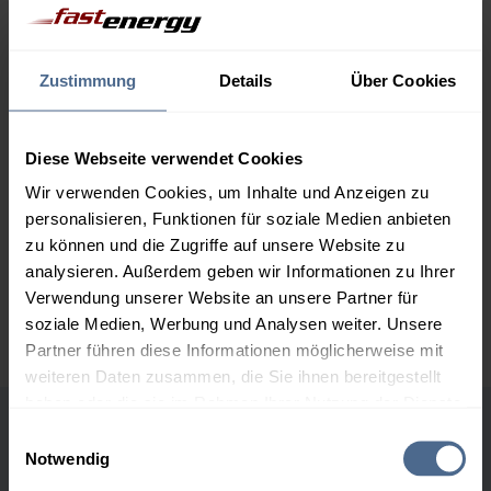
1.000 Liter
164,86 €
0,00 €
164,86 €
Zustimmung
Details
Über Cookies
2.000 Liter
160,50 €
0,00 €
160,50 €
Diese Webseite verwendet Cookies
3.000 Liter
158,43 €
0,00 €
158,43 €
Wir verwenden Cookies, um Inhalte und Anzeigen zu
personalisieren, Funktionen für soziale Medien anbieten
5.000 Liter
156,91 €
0,00 €
zu können und die Zugriffe auf unsere Website zu
156,91 €
analysieren. Außerdem geben wir Informationen zu Ihrer
Preise für Heizöl in Standardqualität nach Ö-Norm C 1109 in € / 100
Verwendung unserer Website an unsere Partner für
Liter inkl. MwSt. und Lieferung bei einer Lieferstelle.
soziale Medien, Werbung und Analysen weiter. Unsere
Partner führen diese Informationen möglicherweise mit
weiteren Daten zusammen, die Sie ihnen bereitgestellt
haben oder die sie im Rahmen Ihrer Nutzung der Dienste
gesammelt haben.
Einwilligungsauswahl
Höchst- und Tiefststände der
Notwendig
Heizölpreise in Mooskirchen
Hier finden Sie unser
Impressum
und unsere