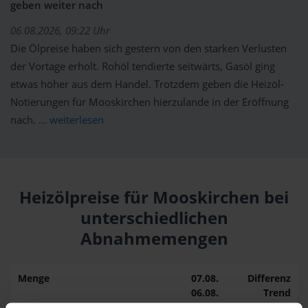
geben weiter nach
06.08.2026, 09:22 Uhr
Die Ölpreise haben sich gestern von den starken Verlusten
der Vortage erholt. Rohöl tendierte seitwärts, Gasöl ging
etwas höher aus dem Handel. Trotzdem geben die Heizöl-
Notierungen für Mooskirchen hierzulande in der Eröffnung
nach.
... weiterlesen
Heizölpreise für Mooskirchen bei
unterschiedlichen
Abnahmemengen
Menge
07.08.
Differenz
06.08.
Trend