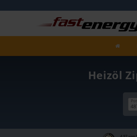
Heizöl Zi
Pos
4,97 von