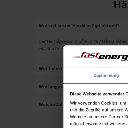
Hä
Wie viel kostet Heizöl in Zipf aktuell?
Der Heizölpreis in Zipf (PLZ 4871) liegt aktuel
exakten Preis für Ihre Wunschmenge erhalte
Wer liefert das Heizöl in Zipf aus?
Zustimmung
Wie lange ist die Lieferzeit des Heizöls in 
Diese Webseite verwendet 
Wir verwenden Cookies, um I
Welche Zahlungsarten gibt es?
und die Zugriffe auf unsere 
Website an unsere Partner fü
möglicherweise mit weiteren