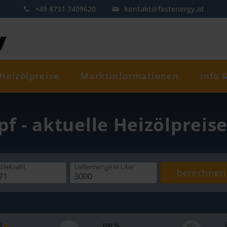
+49 8731 7409620
kontakt@fastenergy.at
Heizölpreise
Marktinformationen
Info 
pf - aktuelle Heizölpreis
tleitzahl
Liefermenge
in Liter
berechnen
 5
100 %