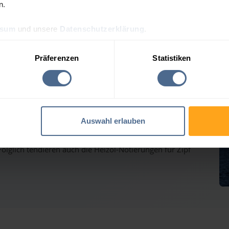
n.
ssum
und unsere
Datenschutzerklärung
.
ölpreis-Tagesprognose für
Präferenzen
Statistiken
auf dem Weg nach oben - Heizölpreise ziehen ebenfalls
Auswahl erlauben
inmärkten haben gestern weiter deutlich zugelegt und
lglich tendieren auch die Heizöl-Notierungen für Zipf