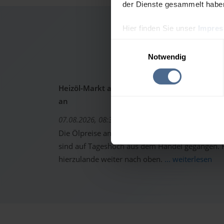
der Dienste gesammelt habe
Hier finden Sie unser
Impre
Heiz
Einwilligungsauswahl
Notwendig
Heizöl-Markt aktuell: Ölpreise schon wieder 
an
07.08.2026, 08:37 Uhr
Die Ölpreise an den internationalen Warenterm
sind auf Tageshoch aus dem Handel gegangen. Fo
hierzulande weiter nach oben.
... weiterlesen