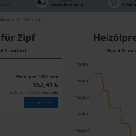
ungen
sichere Bezahlung
Erfahr
labruck
4871 Zipf
für Zipf
Heizölpre
zöl Standard
Heizöl Stand
170,00 €
Preis pro 100
Liter
165,00 €
152,41 €
153,85 € inkl. Abfüllpauschale
160,00 €
anzeigen
155,00 €
150,00 €