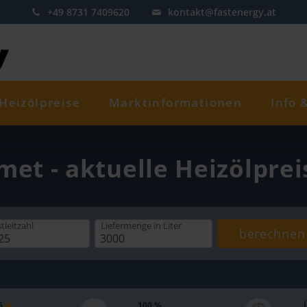
+49 8731 7409620
kontakt@fastenergy.at
Heizölpreise
Marktinformationen
Info 
met - aktuelle Heizölpre
tleitzahl
Liefermenge
in Liter
berechnen
 5
100 %