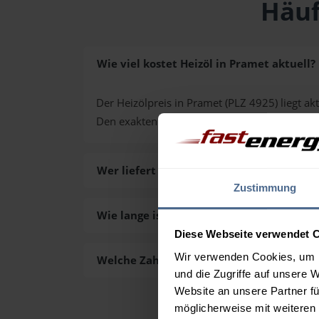
Häuf
Wie viel kostet Heizöl in Pramet aktuell?
Der Heizölpreis in Pramet (PLZ 4925) liegt akt
Den exakten Preis für Ihre Wunschmenge erh
Wer liefert das Heizöl in Pramet aus?
Zustimmung
Wie lange ist die Lieferzeit des Heizöls i
Diese Webseite verwendet 
Wir verwenden Cookies, um I
Welche Zahlungsarten gibt es?
und die Zugriffe auf unsere 
Website an unsere Partner fü
möglicherweise mit weiteren