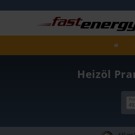
Heizöl Pra
Pos
4,97 von