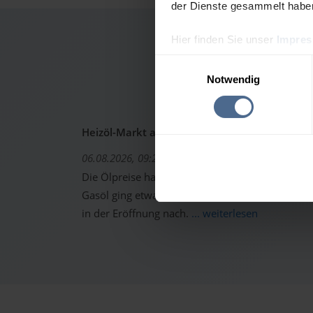
der Dienste gesammelt habe
Hier finden Sie unser
Impre
Heizö
Einwilligungsauswahl
Notwendig
Heizöl-Markt aktuell: Ölpreise erholen sich -
06.08.2026, 09:22 Uhr
Die Ölpreise haben sich gestern von den starken 
Gasöl ging etwas höher aus dem Handel. Trotzd
in der Eröffnung nach.
... weiterlesen