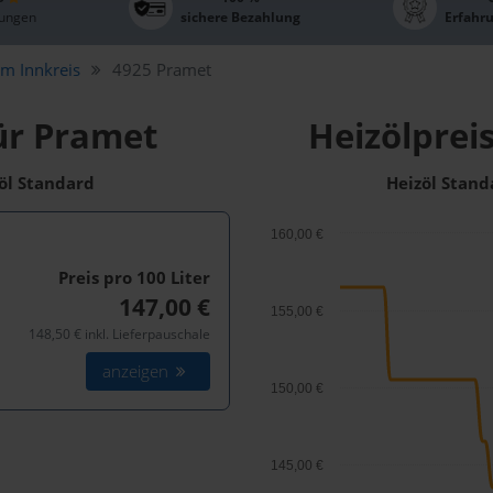
ungen
sichere Bezahlung
Erfahr
im Innkreis
4925 Pramet
ür Pramet
Heizölprei
zöl Standard
Heizöl Stand
160,00 €
Preis pro 100
Liter
147,00 €
155,00 €
148,50 € inkl. Lieferpauschale
anzeigen
150,00 €
145,00 €