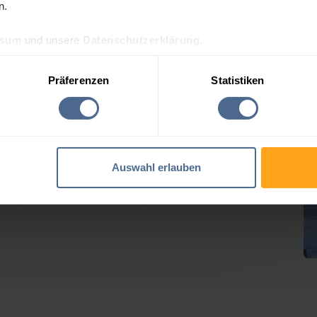
n.
ssum
und unsere
Datenschutzerklärung
.
lpreis-Tagesprognose für 
Präferenzen
Statistiken
 Heizölpreise geben weiter nach
Auswahl erlauben
Verlusten der Vortage erholt. Rohöl tendierte seitwärts,
em geben die Heizöl-Notierungen für Pramet hierzulande