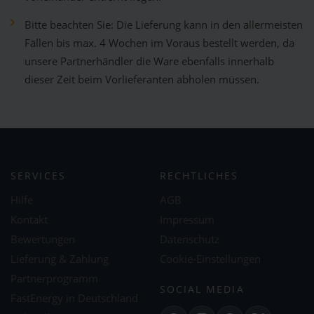
Bitte beachten Sie: Die Lieferung kann in den allermeisten
Fällen bis max. 4 Wochen im Voraus bestellt werden, da
unsere Partnerhändler die Ware ebenfalls innerhalb
dieser Zeit beim Vorlieferanten abholen müssen.
SERVICES
RECHTLICHES
Hilfe
AGB
Kontakt
Impressum
Bewertungen
Datenschutz
Lieferung & Zahlung
Cookie-Einstellungen
Partnerprogramm
SOCIAL MEDIA
FastEnergy in Deutschland