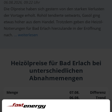
06.08.2026, 09:22 Uhr
Die Ölpreise haben sich gestern von den starken Verlusten
der Vortage erholt. Rohöl tendierte seitwärts, Gasöl ging
etwas höher aus dem Handel. Trotzdem geben die Heizöl-
Notierungen für Bad Erlach hierzulande in der Eröffnung
nach.
... weiterlesen
Heizölpreise für Bad Erlach bei
unterschiedlichen
Abnahmemengen
Menge
07.08.
Differenz
06.08.
Trend
1.000 Liter
169,84 €
0,00 €