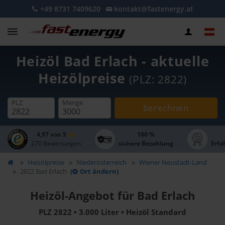
+49 8731 7409620
kontakt@fastenergy.at
Heizöl Bad Erlach - aktuelle
Heizölpreise
(PLZ: 2822)
PLZ
Menge
berechnen
4,97 von 5
100 %
270 Bewertungen
sichere Bezahlung
Erfa
Heizölpreise
Niederösterreich
Wiener Neustadt-Land
2822 Bad Erlach
(
Ort ändern)
Heizöl-Angebot für Bad Erlach
PLZ 2822 • 3.000 Liter • Heizöl Standard