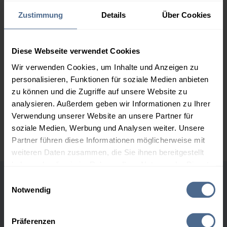
169,84 €
Zustimmung
Details
Über Cookies
2.000 Liter
165,48 €
0,00 €
165,48 €
Diese Webseite verwendet Cookies
3.000 Liter
163,41 €
0,00 €
Wir verwenden Cookies, um Inhalte und Anzeigen zu
163,41 €
personalisieren, Funktionen für soziale Medien anbieten
5.000 Liter
161,89 €
0,00 €
zu können und die Zugriffe auf unsere Website zu
161,89 €
analysieren. Außerdem geben wir Informationen zu Ihrer
Verwendung unserer Website an unsere Partner für
Preise für Heizöl in Standardqualität nach Ö-Norm C 1109 in € / 100
soziale Medien, Werbung und Analysen weiter. Unsere
Liter inkl. MwSt. und Lieferung bei einer Lieferstelle.
Partner führen diese Informationen möglicherweise mit
weiteren Daten zusammen, die Sie ihnen bereitgestellt
haben oder die sie im Rahmen Ihrer Nutzung der Dienste
gesammelt haben.
Einwilligungsauswahl
Höchst- und Tiefststände der
Notwendig
Hier finden Sie unser
Impressum
und unsere
Heizölpreise in Bad Erlach
Datenschutzerklärung
.
Präferenzen