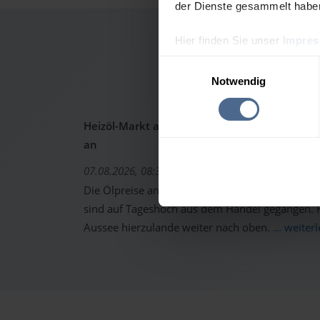
der Dienste gesammelt habe
Hier finden Sie unser
Impre
Heizölp
Einwilligungsauswahl
Notwendig
Heizöl-Markt aktuell: Ölpreise schon wieder 
an
07.08.2026, 08:37 Uhr
Die Ölpreise an den internationalen Warenterm
sind auf Tageshoch aus dem Handel gegangen. Fo
Aussee hierzulande weiter nach oben.
... weiter