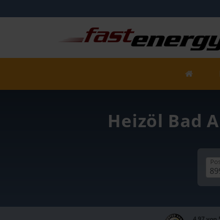
Heizöl Bad A
Pos
4,97 von