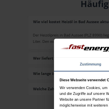
Häufig
Wie viel kostet Heizöl in Bad Aussee aktu
Der Heizölpreis in Bad Aussee (PLZ 8990) lieg
Liter. Den exakten Preis für Ihre Wunschmen
Wer liefert das Heizöl in Bad Aussee aus?
Zustimmung
Wie lange ist die Lieferzeit des Heizöls i
Diese Webseite verwendet 
Wir verwenden Cookies, um I
Welche Zahlungsarten gibt es?
und die Zugriffe auf unsere 
Website an unsere Partner fü
möglicherweise mit weiteren