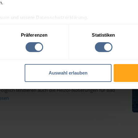
n.
ssum
und unsere
Datenschutzerklärung
.
reis-Tagesprognose für Ba
Präferenzen
Statistiken
auf dem Weg nach oben - Heizölpreise ziehen ebenfalls
Auswahl erlauben
inmärkten haben gestern weiter deutlich zugelegt und
lglich tendieren auch die Heizöl-Notierungen für Bad
lesen