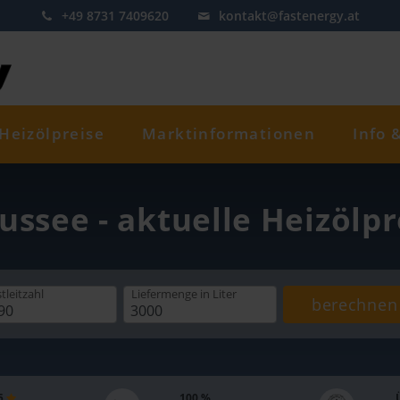
+49 8731 7409620
kontakt@fastenergy.at
Heizölpreise
Marktinformationen
Info 
ussee - aktuelle Heizölp
tleitzahl
Liefermenge
in Liter
berechnen
 5
100 %