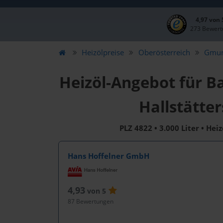
4,97 von
273 Bewert
Heizölpreise
Oberösterreich
Gmu
Heizöl-Angebot für B
Hallstätte
PLZ 4822 • 3.000 Liter • Hei
Hans Hoffelner GmbH
4,93
von 5
87 Bewertungen