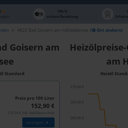
 5
100 %
ungen
sichere Bezahlung
Erfahr
nden
4822 Bad Goisern am Hallstättersee
(
Ort ändern)
ad Goisern am
Heizölpreise-
rsee
am H
zöl Standard
Heizöl Stand
170,00 €
Preis pro 100
Liter
165,00 €
152,90 €
154,34 € inkl. Abfüllpauschale
160,00 €
anzeigen