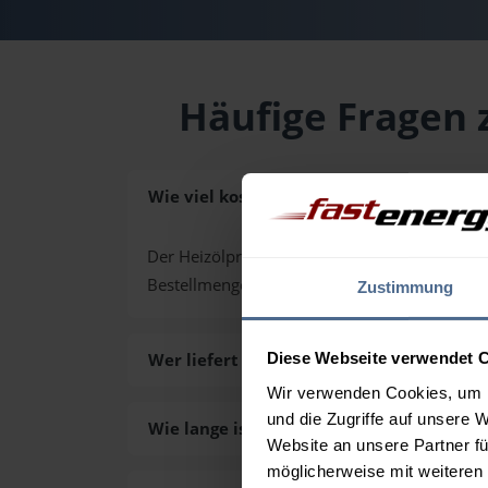
Häufige Fragen 
Wie viel kostet Heizöl in Bad Goisern am 
Der Heizölpreis in Bad Goisern am Hallstätter
Bestellmenge von 3.000 Liter. Den exakten P
Zustimmung
Wer liefert das Heizöl in Bad Goisern am 
Diese Webseite verwendet 
Wir verwenden Cookies, um I
und die Zugriffe auf unsere 
Wie lange ist die Lieferzeit des Heizöls i
Website an unsere Partner fü
möglicherweise mit weiteren