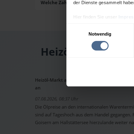
Welche Zahlungsarten gibt es?
der Dienste gesammelt habe
Hier finden Sie unser
Impre
Einwilligungsauswahl
Notwendig
Heizölpreis-Tages
Heizöl-Markt aktuell: Ölpreise schon wieder 
an
07.08.2026, 08:37 Uhr
Die Ölpreise an den internationalen Warenterm
sind auf Tageshoch aus dem Handel gegangen. Fo
Goisern am Hallstättersee hierzulande weiter n