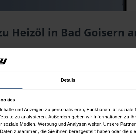
zu Heizöl in Bad Goisern a
Hallstättersee aktuell?
see (PLZ 4822) liegt aktuell bei
154,34 € / 100 Liter
inklusive Li
reis für Ihre Wunschmenge erhalten Sie über unseren
Preisrechne
Details
Hallstättersee aus?
Cookies
nhalte und Anzeigen zu personalisieren, Funktionen für soziale
Website zu analysieren. Außerdem geben wir Informationen zu I
n Bad Goisern am Hallstättersee?
r soziale Medien, Werbung und Analysen weiter. Unsere Partner
 Daten zusammen, die Sie ihnen bereitgestellt haben oder die s