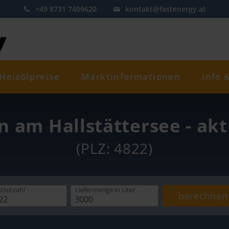
+49 8731 7409620
kontakt@fastenergy.at
Heizölpreise
Marktinformationen
Info 
n am Hallstättersee - akt
(PLZ: 4822)
tleitzahl
Liefermenge
in Liter
berechnen