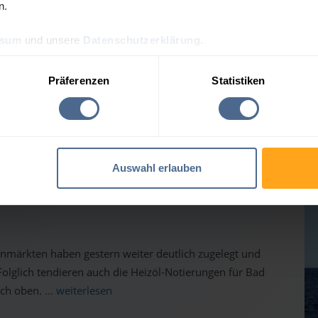
n.
ssum
und unsere
Datenschutzerklärung
.
Präferenzen
Statistiken
prognose für Bad Goisern
Auswahl erlauben
auf dem Weg nach oben - Heizölpreise ziehen ebenfalls
inmärkten haben gestern weiter deutlich zugelegt und
lglich tendieren auch die Heizöl-Notierungen für Bad
ach oben.
... weiterlesen