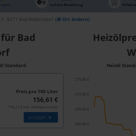
ungen
sichere Bezahlung
Erfahr
8271 Bad Waltersdorf
(
Ort ändern)
 für Bad
Heizölpre
rf
W
zöl Standard
Heizöl Stand
175,00 €
Preis pro 100
Liter
170,00 €
156,61 €
158,21 € inkl. Abfüllpauschale
165,00 €
anzeigen
160,00 €