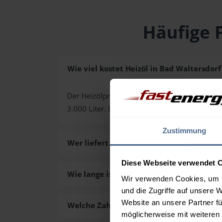
Häufige 
Wie viel kostet Heizöl in Bad Waltersdorf
Der Heizölpreis in Bad Waltersdorf (PLZ 8271) 
3.000 Liter. Den exakten Preis für Ihre Wun
Zustimmung
Wer liefert das Heizöl in Bad Waltersdorf
Diese Webseite verwendet 
Wie lange ist die Lieferzeit des Heizöls i
Wir verwenden Cookies, um I
und die Zugriffe auf unsere 
Website an unsere Partner fü
Welche Zahlungsarten gibt es?
möglicherweise mit weiteren