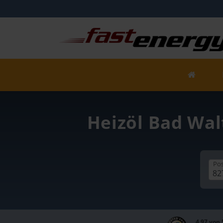
Heizöl Bad Wal
Pos
4,97 von