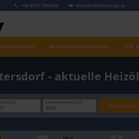
+49 8731 7409620
kontakt@fastenergy.at
Heizölpreise
Marktinformationen
Info 
tersdorf - aktuelle Heizö
tleitzahl
Liefermenge
in Liter
berechnen
 5
100 %