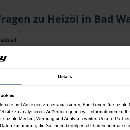
Fragen zu Heizöl in Bad Wa
 aktuell?
liegt aktuell bei
158,21 € / 100 Liter
inklusive Lieferung und Me
schmenge erhalten Sie über unseren
Preisrechner
.
Details
 aus?
Cookies
n Bad Waltersdorf?
nhalte und Anzeigen zu personalisieren, Funktionen für soziale
Website zu analysieren. Außerdem geben wir Informationen zu I
r soziale Medien, Werbung und Analysen weiter. Unsere Partner
 Daten zusammen, die Sie ihnen bereitgestellt haben oder die s