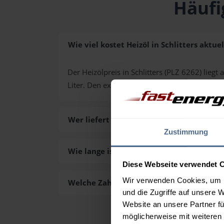
Häufi
Wie viel kostet Heizöl in Schlitters aktuel
Der Heizölpreis in Schlitters (PLZ 6262) liegt 
Liter. Den exakten Preis für Ihre Wunschmen
Wer liefert das Heizöl in Schlitters aus?
Zustimmung
Wie lange ist die Lieferzeit des Heizöls in
Diese Webseite verwendet 
Wir verwenden Cookies, um I
Welche Zahlungsarten gibt es?
und die Zugriffe auf unsere 
Website an unsere Partner fü
möglicherweise mit weiteren