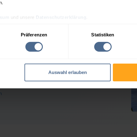
n.
ssum
und unsere
Datenschutzerklärung
.
reis-Tagesprognose für Sc
Präferenzen
Statistiken
 Heizölpreise geben weiter nach
Auswahl erlauben
Verlusten der Vortage erholt. Rohöl tendierte seitwärts,
m geben die Heizöl-Notierungen für Schlitters
n