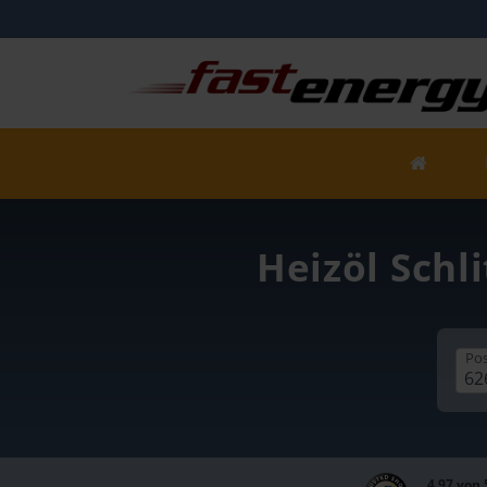
Heizöl Schli
Pos
4,97 von