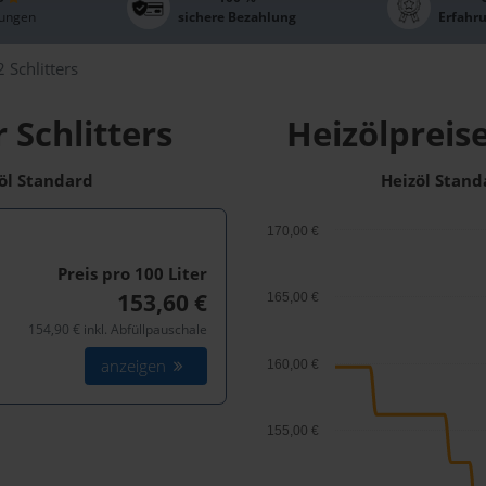
ungen
sichere Bezahlung
Erfahr
 Schlitters
 Schlitters
Heizölpreise
zöl Standard
Heizöl Stand
170,00 €
Preis pro 100
Liter
153,60 €
165,00 €
154,90 € inkl. Abfüllpauschale
anzeigen
160,00 €
155,00 €