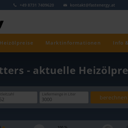
+49 8731 7409620
kontakt@fastenergy.at
Heizölpreise
Marktinformationen
Info 
tters - aktuelle Heizölpr
tleitzahl
Liefermenge
in Liter
berechnen
 5
100 %