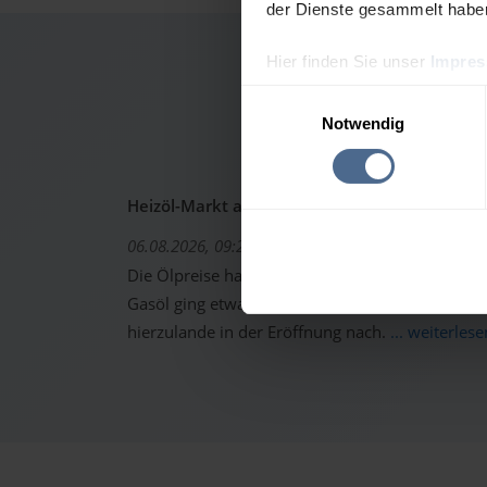
der Dienste gesammelt habe
Hier finden Sie unser
Impre
Heizölp
Einwilligungsauswahl
Notwendig
Heizöl-Markt aktuell: Ölpreise erholen sich -
06.08.2026, 09:22 Uhr
Die Ölpreise haben sich gestern von den starken 
Gasöl ging etwas höher aus dem Handel. Trotzde
hierzulande in der Eröffnung nach.
... weiterlese