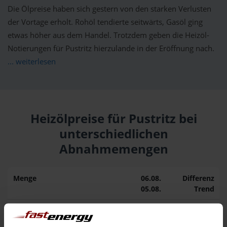
Die Ölpreise haben sich gestern von den starken Verlusten
der Vortage erholt. Rohöl tendierte seitwärts, Gasöl ging
etwas höher aus dem Handel. Trotzdem geben die Heizöl-
Notierungen für Pustritz hierzulande in der Eröffnung nach.
... weiterlesen
Heizölpreise für Pustritz bei
unterschiedlichen
Abnahmemengen
Menge
06.08.
Differenz
05.08.
Trend
1.000 Liter
164,86 €
– 1,20 €
166,06 €