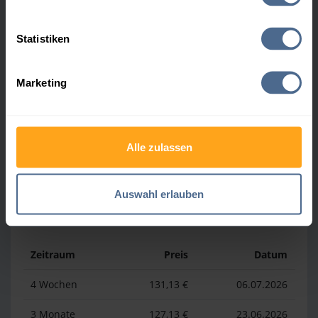
Heizölpreis-Höchstwerte
Statistiken
Zeitraum
Preis
Datum
Marketing
4 Wochen
169,23 €
30.07.2026
3 Monate
169,23 €
30.07.2026
1 Jahr
192,81 €
03.04.2026
Alle zulassen
Auswahl erlauben
Heizölpreis-Tiefstwerte
Zeitraum
Preis
Datum
4 Wochen
131,13 €
06.07.2026
3 Monate
127,13 €
23.06.2026