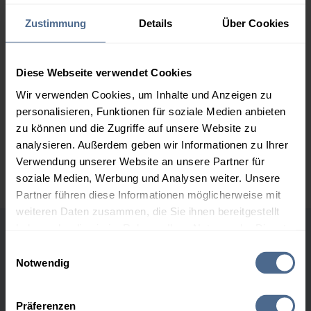
2.000 Liter
160,50 €
– 1,20 €
Zustimmung
Details
Über Cookies
161,70 €
3.000 Liter
158,43 €
– 1,20 €
Diese Webseite verwendet Cookies
159,63 €
Wir verwenden Cookies, um Inhalte und Anzeigen zu
5.000 Liter
156,91 €
– 1,20 €
personalisieren, Funktionen für soziale Medien anbieten
158,11 €
zu können und die Zugriffe auf unsere Website zu
analysieren. Außerdem geben wir Informationen zu Ihrer
Preise für Heizöl in Standardqualität nach Ö-Norm C 1109 in € / 100
Verwendung unserer Website an unsere Partner für
Liter inkl. MwSt. und Lieferung bei einer Lieferstelle.
soziale Medien, Werbung und Analysen weiter. Unsere
Partner führen diese Informationen möglicherweise mit
weiteren Daten zusammen, die Sie ihnen bereitgestellt
haben oder die sie im Rahmen Ihrer Nutzung der Dienste
Höchst- und Tiefststände der
gesammelt haben.
Einwilligungsauswahl
Notwendig
Heizölpreise in Pustritz
Hier finden Sie unser
Impressum
und unsere
Datenschutzerklärung
.
Präferenzen