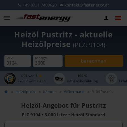
+49 8731 7409620
kontakt@fastenergy.at
Heizöl Pustritz - aktuelle
Heizölpreise
(PLZ: 9104)
PLZ
Menge
berechnen
4,97 von 5
100 %
270 Bewertungen
sichere Bezahlung
Erfa
Heizölpreise
Kärnten
Völkermarkt
9104 Pustritz
Heizöl-Angebot für Pustritz
PLZ 9104 • 3.000 Liter • Heizöl Standard