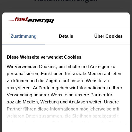
Menge
08.08.
Differenz
07.08.
Trend
1.000 Liter
161,03 €
0,00 €
Zustimmung
Details
Über Cookies
161,03 €
2.000 Liter
155,64 €
0,00 €
Diese Webseite verwendet Cookies
155,64 €
Wir verwenden Cookies, um Inhalte und Anzeigen zu
3.000 Liter
153,85 €
0,00 €
personalisieren, Funktionen für soziale Medien anbieten
153,85 €
zu können und die Zugriffe auf unsere Website zu
analysieren. Außerdem geben wir Informationen zu Ihrer
5.000 Liter
152,41 €
0,00 €
Verwendung unserer Website an unsere Partner für
152,41 €
soziale Medien, Werbung und Analysen weiter. Unsere
Preise für Heizöl in Standardqualität nach Ö-Norm C 1109 in € / 100
Partner führen diese Informationen möglicherweise mit
Liter inkl. MwSt. und Lieferung bei einer Lieferstelle.
weiteren Daten zusammen, die Sie ihnen bereitgestellt
haben oder die sie im Rahmen Ihrer Nutzung der Dienste
gesammelt haben.
Einwilligungsauswahl