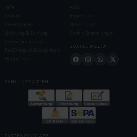
Hilfe
AGB
Kontakt
Impressum
Bewertungen
Datenschutz
Lieferung & Zahlung
Cookie-Einstellungen
Partnerprogramm
SOCIAL MEDIA
FastEnergy in Deutschland
Holzpellets
Facebook
Instagram
WhatsApp
X
ZAHLUNGSARTEN
FASTENERGY APP