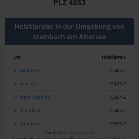
PLZ 4853
Heizölpreise in der Umgebung von
Steinbach am Attersee
Ort
Heizölpreis
Gampern
153,85 €
Lenzing
153,85 €
Aigen-Voglhub
153,04 €
Schörfling
153,85 €
Altmünster
153,55 €
Stand: 08.08.2026, 05:41 Uhr
Preise für Heizöl in Standardqualität nach Ö-Norm C 1109 in € /