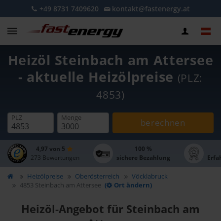
+49 8731 7409620
kontakt@fastenergy.at
Heizöl Steinbach am Attersee
- aktuelle Heizölpreise
(PLZ:
4853)
PLZ
Menge
berechnen
4,97 von 5
100 %
273 Bewertungen
sichere Bezahlung
Erfa
Heizölpreise
Oberösterreich
Vöcklabruck
4853 Steinbach am Attersee
(
Ort ändern)
Heizöl-Angebot für Steinbach am