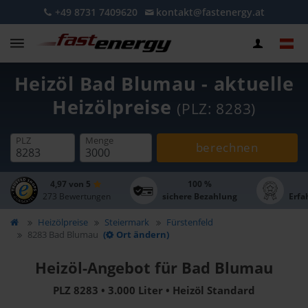
+49 8731 7409620
kontakt@fastenergy.at
Heizöl Bad Blumau - aktuelle
Heizölpreise
(PLZ: 8283)
PLZ
Menge
berechnen
4,97 von 5
100 %
273 Bewertungen
sichere Bezahlung
Erfa
Heizölpreise
Steiermark
Fürstenfeld
8283 Bad Blumau
(
Ort ändern)
Heizöl-Angebot für Bad Blumau
PLZ 8283 • 3.000 Liter • Heizöl Standard