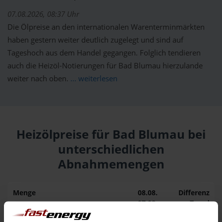
07.08.2026, 08:37 Uhr
Die Ölpreise an den internationalen Warenterminmärkten
haben gestern weiter deutlich zugelegt und sind auf
Tageshoch aus dem Handel gegangen. Folglich tendieren
auch die Heizöl-Notierungen für Bad Blumau hierzulande
weiter nach oben.
... weiterlesen
Heizölpreise für Bad Blumau bei
unterschiedlichen
Abnahmemengen
Menge
08.08.
Differenz
07.08.
Trend