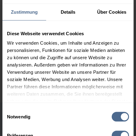
1.000 Liter
164,64 €
0,00 €
164,64 €
Zustimmung
Details
Über Cookies
2.000 Liter
160,28 €
0,00 €
160,28 €
Diese Webseite verwendet Cookies
3.000 Liter
158,21 €
0,00 €
Wir verwenden Cookies, um Inhalte und Anzeigen zu
158,21 €
personalisieren, Funktionen für soziale Medien anbieten
zu können und die Zugriffe auf unsere Website zu
5.000 Liter
156,70 €
0,00 €
analysieren. Außerdem geben wir Informationen zu Ihrer
156,70 €
Verwendung unserer Website an unsere Partner für
Preise für Heizöl in Standardqualität nach Ö-Norm C 1109 in € / 100
soziale Medien, Werbung und Analysen weiter. Unsere
Liter inkl. MwSt. und Lieferung bei einer Lieferstelle.
Partner führen diese Informationen möglicherweise mit
weiteren Daten zusammen, die Sie ihnen bereitgestellt
haben oder die sie im Rahmen Ihrer Nutzung der Dienste
gesammelt haben.
Einwilligungsauswahl
Notwendig
Höchst- und Tiefststände der
Hier finden Sie unser
Impressum
und unsere
Heizölpreise in Bad Blumau
Datenschutzerklärung
.
Präferenzen