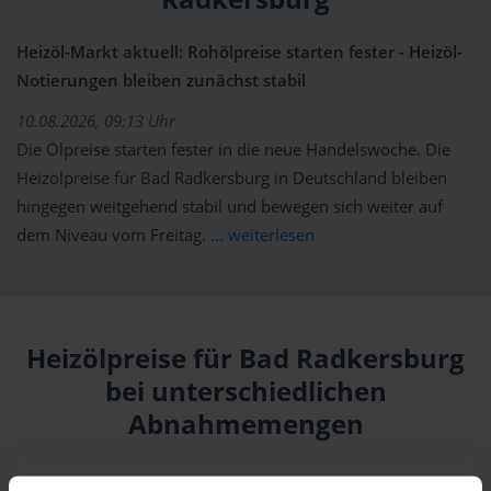
Heizöl-Markt aktuell: Rohölpreise starten fester - Heizöl-
Notierungen bleiben zunächst stabil
10.08.2026, 09:13 Uhr
Die Ölpreise starten fester in die neue Handelswoche. Die
Heizölpreise für Bad Radkersburg in Deutschland bleiben
hingegen weitgehend stabil und bewegen sich weiter auf
dem Niveau vom Freitag.
... weiterlesen
Heizölpreise für Bad Radkersburg
bei unterschiedlichen
Abnahmemengen
Menge
10.08.
Differenz