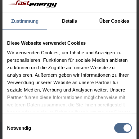
09.08.
Trend
1.000 Liter
164,64 €
0,00 €
Zustimmung
Details
Über Cookies
164,64 €
2.000 Liter
160,28 €
0,00 €
Diese Webseite verwendet Cookies
160,28 €
Wir verwenden Cookies, um Inhalte und Anzeigen zu
3.000 Liter
158,21 €
0,00 €
personalisieren, Funktionen für soziale Medien anbieten
158,21 €
zu können und die Zugriffe auf unsere Website zu
analysieren. Außerdem geben wir Informationen zu Ihrer
5.000 Liter
156,70 €
0,00 €
Verwendung unserer Website an unsere Partner für
156,70 €
soziale Medien, Werbung und Analysen weiter. Unsere
Preise für Heizöl in Standardqualität nach Ö-Norm C 1109 in € / 100
Partner führen diese Informationen möglicherweise mit
Liter inkl. MwSt. und Lieferung bei einer Lieferstelle.
weiteren Daten zusammen, die Sie ihnen bereitgestellt
haben oder die sie im Rahmen Ihrer Nutzung der Dienste
gesammelt haben.
Einwilligungsauswahl
Notwendig
Hier finden Sie unser
Impressum
und unsere