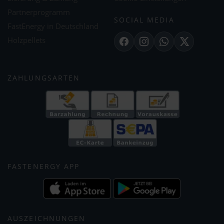
Partnerprogramm
SOCIAL MEDIA
FastEnergy in Deutschland
Holzpellets
Facebook
Instagram
WhatsApp
X
ZAHLUNGSARTEN
FASTENERGY APP
AUSZEICHNUNGEN