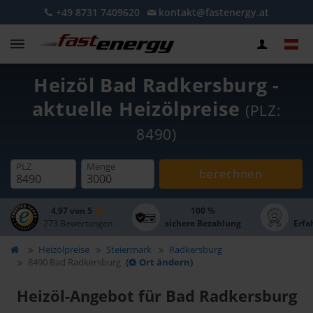
+49 8731 7409620
kontakt@fastenergy.at
Heizöl Bad Radkersburg -
aktuelle Heizölpreise
(PLZ:
8490)
PLZ
Menge
berechnen
4,97 von 5
100 %
273 Bewertungen
sichere Bezahlung
Erfa
Heizölpreise
Steiermark
Radkersburg
8490 Bad Radkersburg
(
Ort ändern)
Heizöl-Angebot für Bad Radkersburg