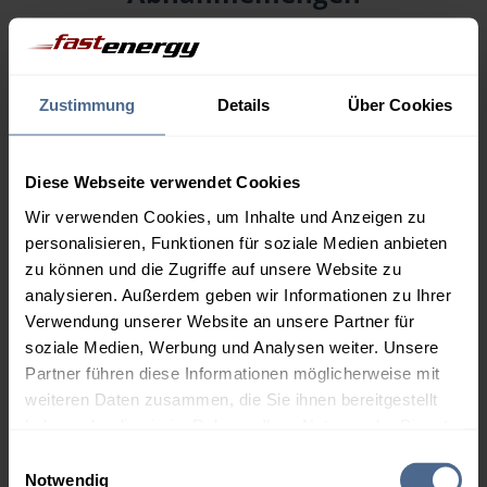
Menge
06.08.
Differenz
05.08.
Trend
Zustimmung
Details
Über Cookies
1.000 Liter
153,30 €
0,00 €
153,30 €
Diese Webseite verwendet Cookies
2.000 Liter
150,09 €
0,00 €
Wir verwenden Cookies, um Inhalte und Anzeigen zu
150,09 €
personalisieren, Funktionen für soziale Medien anbieten
3.000 Liter
148,50 €
0,00 €
zu können und die Zugriffe auf unsere Website zu
148,50 €
analysieren. Außerdem geben wir Informationen zu Ihrer
Verwendung unserer Website an unsere Partner für
5.000 Liter
147,18 €
0,00 €
soziale Medien, Werbung und Analysen weiter. Unsere
147,18 €
Partner führen diese Informationen möglicherweise mit
Preise für Heizöl in Standardqualität nach Ö-Norm C 1109 in € / 100
weiteren Daten zusammen, die Sie ihnen bereitgestellt
Liter inkl. MwSt. und Lieferung bei einer Lieferstelle.
haben oder die sie im Rahmen Ihrer Nutzung der Dienste
gesammelt haben.
Einwilligungsauswahl
Notwendig