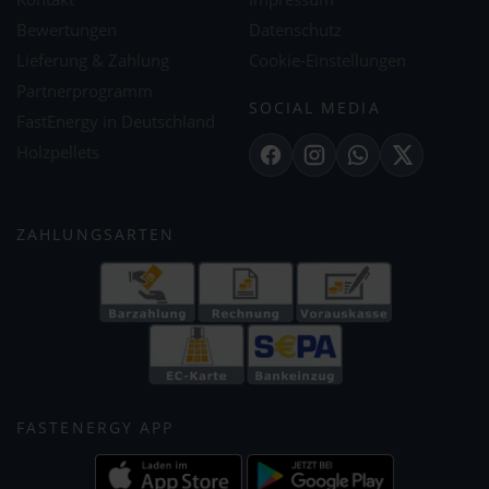
Bewertungen
Datenschutz
Lieferung & Zahlung
Cookie-Einstellungen
Partnerprogramm
SOCIAL MEDIA
FastEnergy in Deutschland
Holzpellets
Facebook
Instagram
WhatsApp
X
ZAHLUNGSARTEN
FASTENERGY APP