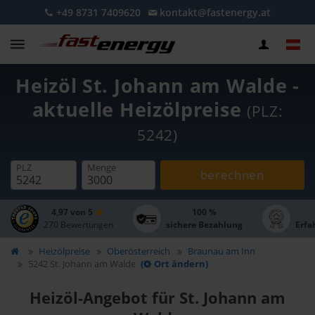
+49 8731 7409620
kontakt@fastenergy.at
Heizöl St. Johann am Walde -
aktuelle Heizölpreise
(PLZ:
5242)
PLZ
Menge
berechnen
4,97 von 5
100 %
270 Bewertungen
sichere Bezahlung
Erfa
Heizölpreise
Oberösterreich
Braunau am Inn
5242 St. Johann am Walde
(
Ort ändern)
Heizöl-Angebot für St. Johann am