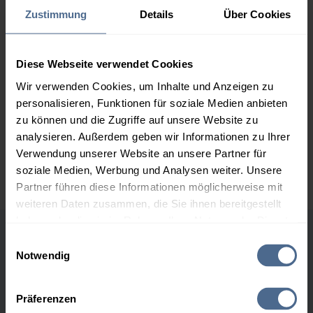
Zustimmung
Details
Über Cookies
2.000 Liter
155,37 €
0,00 €
155,37 €
Diese Webseite verwendet Cookies
3.000 Liter
153,55 €
0,00 €
153,55 €
Wir verwenden Cookies, um Inhalte und Anzeigen zu
personalisieren, Funktionen für soziale Medien anbieten
5.000 Liter
152,10 €
0,00 €
zu können und die Zugriffe auf unsere Website zu
152,10 €
analysieren. Außerdem geben wir Informationen zu Ihrer
Preise für Heizöl in Standardqualität nach Ö-Norm C 1109 in € / 100
Verwendung unserer Website an unsere Partner für
Liter inkl. MwSt. und Lieferung bei einer Lieferstelle.
soziale Medien, Werbung und Analysen weiter. Unsere
Partner führen diese Informationen möglicherweise mit
weiteren Daten zusammen, die Sie ihnen bereitgestellt
haben oder die sie im Rahmen Ihrer Nutzung der Dienste
gesammelt haben.
Einwilligungsauswahl
Höchst- und Tiefststände der
Notwendig
Heizölpreise in Ebensee
Hier finden Sie unser
Impressum
und unsere
Datenschutzerklärung
.
Präferenzen