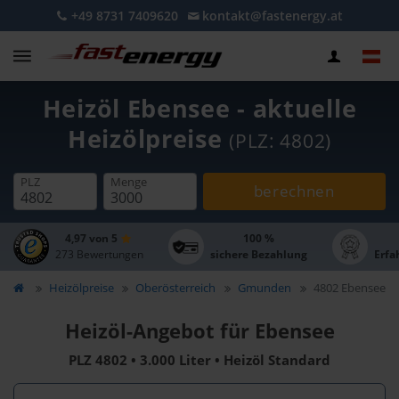
+49 8731 7409620
kontakt@fastenergy.at
Heizöl Ebensee - aktuelle
Heizölpreise
(PLZ: 4802)
PLZ
Menge
berechnen
4,97 von 5
100 %
273 Bewertungen
sichere Bezahlung
Erfa
Heizölpreise
Oberösterreich
Gmunden
4802 Ebensee
Heizöl-Angebot für Ebensee
PLZ 4802 • 3.000 Liter • Heizöl Standard