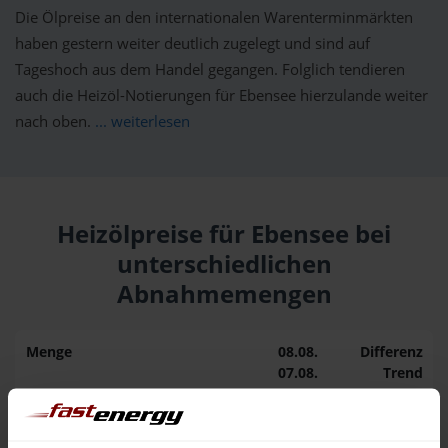
Die Ölpreise an den internationalen Warenterminmärkten
haben gestern weiter deutlich zugelegt und sind auf
Tageshoch aus dem Handel gegangen. Folglich tendieren
auch die Heizöl-Notierungen für Ebensee hierzulande weiter
nach oben.
... weiterlesen
Heizölpreise für Ebensee bei
unterschiedlichen
Abnahmemengen
Menge
08.08.
Differenz
07.08.
Trend
1.000 Liter
160,82 €
0,00 €
160,82 €