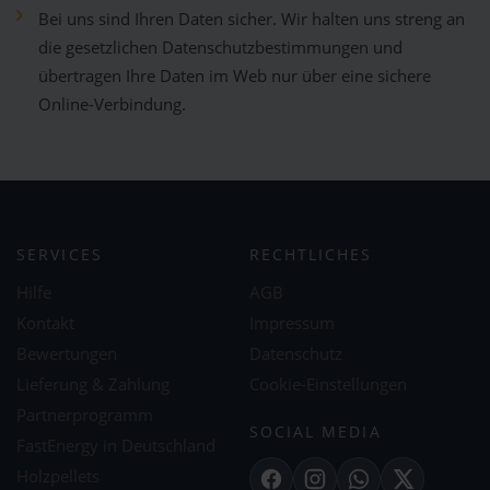
Bei uns sind Ihren Daten sicher. Wir halten uns streng an
die gesetzlichen Datenschutzbestimmungen und
übertragen Ihre Daten im Web nur über eine sichere
Online-Verbindung.
SERVICES
RECHTLICHES
Hilfe
AGB
Kontakt
Impressum
Bewertungen
Datenschutz
Lieferung & Zahlung
Cookie-Einstellungen
Partnerprogramm
SOCIAL MEDIA
FastEnergy in Deutschland
Holzpellets
Facebook
Instagram
WhatsApp
X