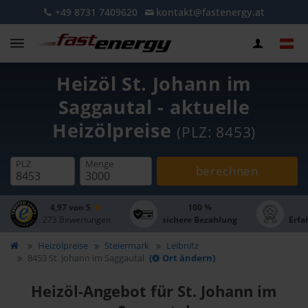
+49 8731 7409620
kontakt@fastenergy.at
Heizöl St. Johann im
Saggautal - aktuelle
Heizölpreise
(PLZ: 8453)
PLZ
Menge
berechnen
4,97 von 5
100 %
273 Bewertungen
sichere Bezahlung
Erfa
Heizölpreise
Steiermark
Leibnitz
8453 St. Johann im Saggautal
(
Ort ändern)
Heizöl-Angebot für St. Johann im