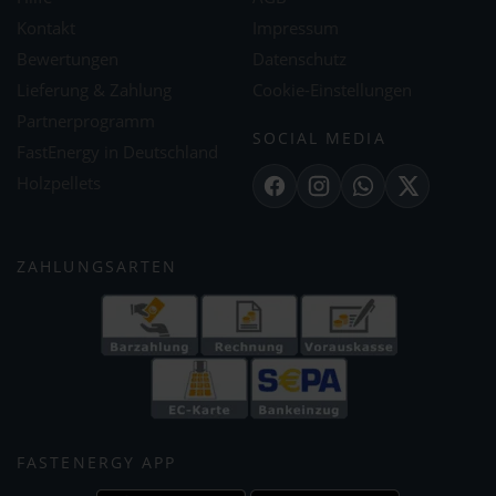
Kontakt
Impressum
Bewertungen
Datenschutz
Lieferung & Zahlung
Cookie-Einstellungen
Partnerprogramm
SOCIAL MEDIA
FastEnergy in Deutschland
Holzpellets
Facebook
Instagram
WhatsApp
X
ZAHLUNGSARTEN
FASTENERGY APP