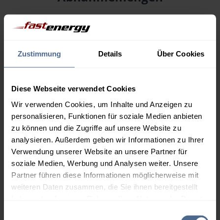
Menge
08.08.
Differenz
07.08.
Trend
Zustimmung
Details
Über Cookies
1.000 Liter
164,64 €
0,00 €
164,64 €
2.000 Liter
160,28 €
0,00 €
Diese Webseite verwendet Cookies
160,28 €
Wir verwenden Cookies, um Inhalte und Anzeigen zu
personalisieren, Funktionen für soziale Medien anbieten
3.000 Liter
158,21 €
0,00 €
zu können und die Zugriffe auf unsere Website zu
158,21 €
analysieren. Außerdem geben wir Informationen zu Ihrer
5.000 Liter
156,70 €
0,00 €
Verwendung unserer Website an unsere Partner für
156,70 €
soziale Medien, Werbung und Analysen weiter. Unsere
Partner führen diese Informationen möglicherweise mit
Preise für Heizöl in Standardqualität nach Ö-Norm C 1109 in € / 100
weiteren Daten zusammen, die Sie ihnen bereitgestellt
Liter inkl. MwSt. und Lieferung bei einer Lieferstelle.
haben oder die sie im Rahmen Ihrer Nutzung der Dienste
gesammelt haben.
Einwilligungsauswahl