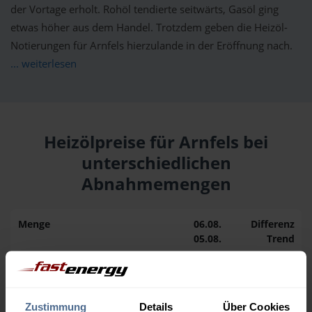
der Vortage erholt. Rohöl tendierte seitwärts, Gasöl ging
etwas höher aus dem Handel. Trotzdem geben die Heizöl-
Notierungen für Arnfels hierzulande in der Eröffnung nach.
... weiterlesen
Heizölpreise für Arnfels bei
unterschiedlichen
Abnahmemengen
Menge
06.08.
Differenz
05.08.
Trend
1.000 Liter
164,86 €
– 1,20 €
166,06 €
Zustimmung
Details
Über Cookies