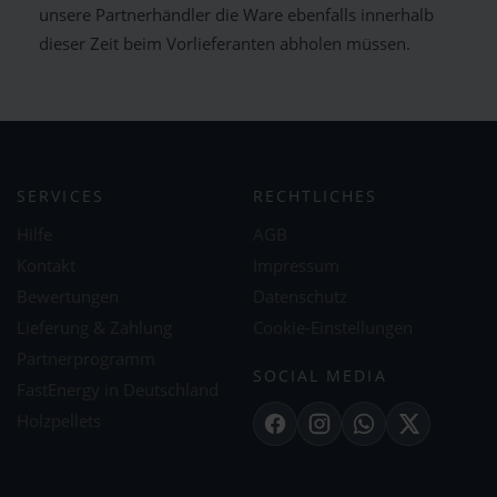
unsere Partnerhändler die Ware ebenfalls innerhalb
dieser Zeit beim Vorlieferanten abholen müssen.
SERVICES
RECHTLICHES
Hilfe
AGB
Kontakt
Impressum
Bewertungen
Datenschutz
Lieferung & Zahlung
Cookie-Einstellungen
Partnerprogramm
SOCIAL MEDIA
FastEnergy in Deutschland
Holzpellets
Facebook
Instagram
WhatsApp
X