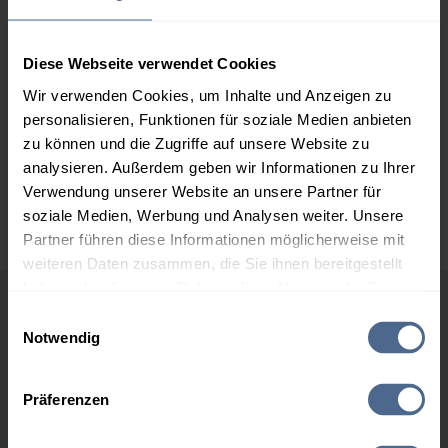
2.000 Liter
160,50 €
– 1,20 €
161,70 €
Diese Webseite verwendet Cookies
3.000 Liter
158,43 €
– 1,20 €
159,63 €
Wir verwenden Cookies, um Inhalte und Anzeigen zu
personalisieren, Funktionen für soziale Medien anbieten
5.000 Liter
156,91 €
– 1,20 €
zu können und die Zugriffe auf unsere Website zu
158,11 €
analysieren. Außerdem geben wir Informationen zu Ihrer
Preise für Heizöl in Standardqualität nach Ö-Norm C 1109 in € / 100
Verwendung unserer Website an unsere Partner für
Liter inkl. MwSt. und Lieferung bei einer Lieferstelle.
soziale Medien, Werbung und Analysen weiter. Unsere
Partner führen diese Informationen möglicherweise mit
weiteren Daten zusammen, die Sie ihnen bereitgestellt
haben oder die sie im Rahmen Ihrer Nutzung der Dienste
gesammelt haben.
Einwilligungsauswahl
Höchst- und Tiefststände der
Notwendig
Heizölpreise in Arnfels
Hier finden Sie unser
Impressum
und unsere
Datenschutzerklärung
.
Präferenzen
Heizölpreis-Höchstwerte