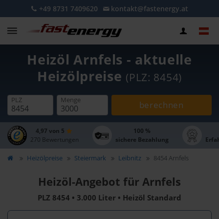
+49 8731 7409620
kontakt@fastenergy.at
Heizöl Arnfels - aktuelle
Heizölpreise
(PLZ: 8454)
PLZ
Menge
berechnen
4,97 von 5
100 %
270 Bewertungen
sichere Bezahlung
Erfa
Heizölpreise
Steiermark
Leibnitz
8454 Arnfels
Heizöl-Angebot für Arnfels
PLZ 8454 • 3.000 Liter • Heizöl Standard