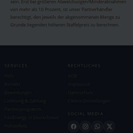
sein. Erst bei größeren Abweichungen/Minderabnahmen
von mehr als 10 Prozent, ist unser Partnerhändler
berechtigt, den jeweils der abgenommenen Menge zu
Grunde liegenden höheren Staffelpreis zu berechnen.
SERVICES
RECHTLICHES
Hilfe
AGB
Kontakt
Impressum
Bewertungen
Datenschutz
Lieferung & Zahlung
Cookie-Einstellungen
Partnerprogramm
SOCIAL MEDIA
FastEnergy in Deutschland
Holzpellets
Facebook
Instagram
WhatsApp
X