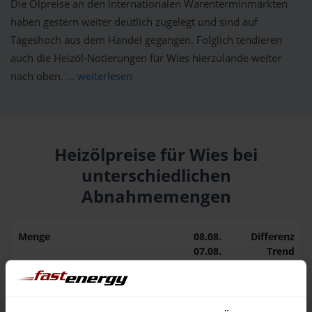
Die Ölpreise an den internationalen Warenterminmärkten
haben gestern weiter deutlich zugelegt und sind auf
Tageshoch aus dem Handel gegangen. Folglich tendieren
auch die Heizöl-Notierungen für Wies hierzulande weiter
nach oben.
... weiterlesen
Heizölpreise für Wies bei
unterschiedlichen
Abnahmemengen
Menge
08.08.
Differenz
07.08.
Trend
1.000 Liter
164,64 €
0,00 €
164,64 €