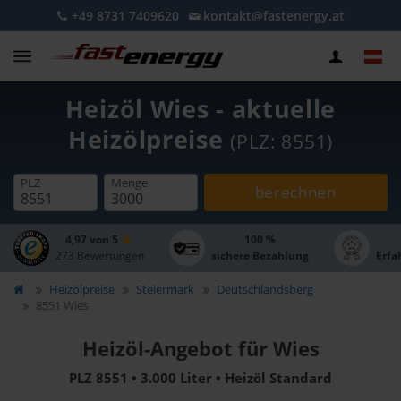
+49 8731 7409620
kontakt@fastenergy.at
Heizöl Wies - aktuelle
Heizölpreise
(PLZ: 8551)
PLZ
Menge
berechnen
4,97 von 5
100 %
273 Bewertungen
sichere Bezahlung
Erfa
Heizölpreise
Steiermark
Deutschlandsberg
8551 Wies
Heizöl-Angebot für Wies
PLZ 8551 • 3.000 Liter • Heizöl Standard