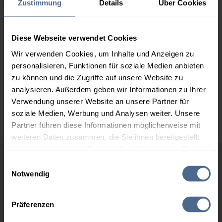
Zustimmung
Details
Über Cookies
2.000 Liter
160,28 €
0,00 €
160,28 €
Diese Webseite verwendet Cookies
3.000 Liter
158,21 €
0,00 €
158,21 €
Wir verwenden Cookies, um Inhalte und Anzeigen zu
personalisieren, Funktionen für soziale Medien anbieten
5.000 Liter
156,70 €
0,00 €
zu können und die Zugriffe auf unsere Website zu
156,70 €
analysieren. Außerdem geben wir Informationen zu Ihrer
Verwendung unserer Website an unsere Partner für
Preise für Heizöl in Standardqualität nach Ö-Norm C 1109 in € / 100
Liter inkl. MwSt. und Lieferung bei einer Lieferstelle.
soziale Medien, Werbung und Analysen weiter. Unsere
Partner führen diese Informationen möglicherweise mit
weiteren Daten zusammen, die Sie ihnen bereitgestellt
haben oder die sie im Rahmen Ihrer Nutzung der Dienste
gesammelt haben.
Einwilligungsauswahl
Höchst- und Tiefststände der
Notwendig
Heizölpreise in Wies
Hier finden Sie unser
Impressum
und unsere
Datenschutzerklärung
.
Präferenzen