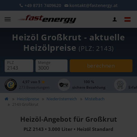
+49 8731 7409620
kontakt@fastenergy.at
Heizöl Großkrut - aktuelle
Heizölpreise
(PLZ: 2143)
PLZ
Menge
berechnen
4,97 von 5
100 %
273 Bewertungen
sichere Bezahlung
Erfa
Heizölpreise
Niederösterreich
Mistelbach
2143 Großkrut
Heizöl-Angebot für Großkrut
PLZ 2143 • 3.000 Liter • Heizöl Standard