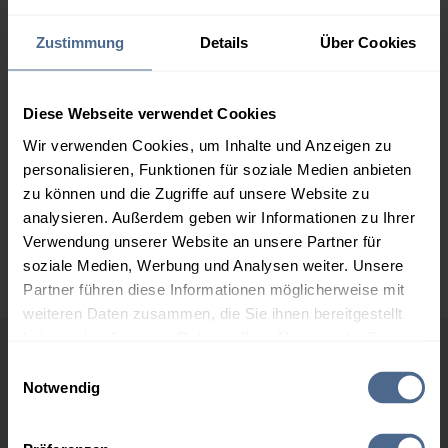
159,29 €
Zustimmung
Details
Über Cookies
2.000 Liter
154,96 €
0,00 €
154,96 €
3.000 Liter
153,40 €
0,00 €
Diese Webseite verwendet Cookies
153,40 €
Wir verwenden Cookies, um Inhalte und Anzeigen zu
personalisieren, Funktionen für soziale Medien anbieten
5.000 Liter
152,41 €
0,00 €
zu können und die Zugriffe auf unsere Website zu
152,41 €
analysieren. Außerdem geben wir Informationen zu Ihrer
Preise für Heizöl in Standardqualität nach Ö-Norm C 1109 in € / 100
Verwendung unserer Website an unsere Partner für
Liter inkl. MwSt. und Lieferung bei einer Lieferstelle.
soziale Medien, Werbung und Analysen weiter. Unsere
Partner führen diese Informationen möglicherweise mit
weiteren Daten zusammen, die Sie ihnen bereitgestellt
haben oder die sie im Rahmen Ihrer Nutzung der Dienste
gesammelt haben.
Einwilligungsauswahl
Höchst- und Tiefststände der
Notwendig
Heizölpreise in Großkrut
Hier finden Sie unser
Impressum
und unsere
Datenschutzerklärung
.