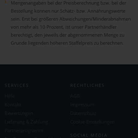
Mengenangaben bei der Preisberechnung bzw. bei der
Bestellung können nur Schätz- bzw. Annährungswerte
sein. Erst bei größeren Abweichungen/Minderabnahmen
von mehr als 10 Prozent, ist unser Partnerhändler
berechtigt, den jeweils der abgenommenen Menge zu
Grunde liegenden höheren Staffelpreis zu berechnen.
SERVICES
RECHTLICHES
Hilfe
AGB
Kontakt
Impressum
Bewertungen
Datenschutz
Lieferung & Zahlung
Cookie-Einstellungen
Partnerprogramm
SOCIAL MEDIA