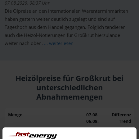
07.08.2026, 08:37 Uhr
Die Ölpreise an den internationalen Warenterminmärkten
haben gestern weiter deutlich zugelegt und sind auf
Tageshoch aus dem Handel gegangen. Folglich tendieren
auch die Heizöl-Notierungen für Großkrut hierzulande
weiter nach oben.
... weiterlesen
Heizölpreise für Großkrut bei
unterschiedlichen
Abnahmemengen
Menge
07.08.
Differenz
06.08.
Trend
1.000 Liter
159,29 €
0,00 €