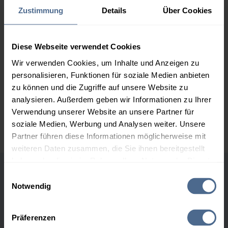
Zustimmung
Details
Über Cookies
2.000 Liter
160,28 €
0,00 €
160,28 €
Diese Webseite verwendet Cookies
3.000 Liter
158,21 €
0,00 €
158,21 €
Wir verwenden Cookies, um Inhalte und Anzeigen zu
personalisieren, Funktionen für soziale Medien anbieten
5.000 Liter
156,70 €
0,00 €
zu können und die Zugriffe auf unsere Website zu
156,70 €
analysieren. Außerdem geben wir Informationen zu Ihrer
Preise für Heizöl in Standardqualität nach Ö-Norm C 1109 in € / 100
Verwendung unserer Website an unsere Partner für
Liter inkl. MwSt. und Lieferung bei einer Lieferstelle.
soziale Medien, Werbung und Analysen weiter. Unsere
Partner führen diese Informationen möglicherweise mit
weiteren Daten zusammen, die Sie ihnen bereitgestellt
haben oder die sie im Rahmen Ihrer Nutzung der Dienste
gesammelt haben.
Einwilligungsauswahl
Höchst- und Tiefststände der
Notwendig
Heizölpreise in Finkenstein
Hier finden Sie unser
Impressum
und unsere
Datenschutzerklärung
.
Präferenzen