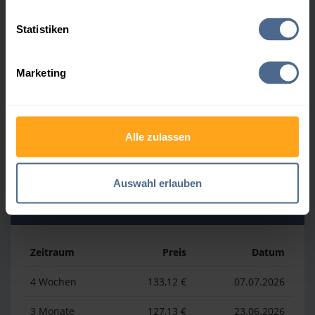
Heizölpreis-Höchstwerte
Statistiken
Zeitraum
Preis
Datum
Marketing
4 Wochen
169,23 €
30.07.2026
3 Monate
169,23 €
30.07.2026
Alle zulassen
1 Jahr
192,81 €
03.04.2026
Auswahl erlauben
Heizölpreis-Tiefstwerte
Zeitraum
Preis
Datum
4 Wochen
133,12 €
07.07.2026
3 Monate
127,13 €
23.06.2026