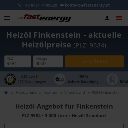
+49 8731 7409620
kontakt@fastenergy.at
Heizöl Finkenstein - aktuelle
Heizölpreise
(PLZ: 9584)
PLZ
Menge
berechnen
4,97 von 5
100 %
273 Bewertungen
sichere Bezahlung
Erfa
Heizölpreise
Kärnten
Villach-Land
9584 Finkenstein
Heizöl-Angebot für Finkenstein
PLZ 9584 • 3.000 Liter • Heizöl Standard