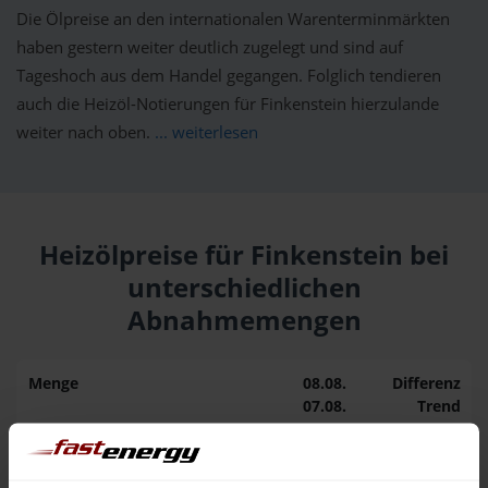
Die Ölpreise an den internationalen Warenterminmärkten
haben gestern weiter deutlich zugelegt und sind auf
Tageshoch aus dem Handel gegangen. Folglich tendieren
auch die Heizöl-Notierungen für Finkenstein hierzulande
weiter nach oben.
... weiterlesen
Heizölpreise für Finkenstein bei
unterschiedlichen
Abnahmemengen
Menge
08.08.
Differenz
07.08.
Trend
1.000 Liter
164,64 €
0,00 €
164,64 €