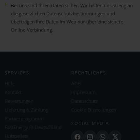
Bei uns sind Ihren Daten sicher. Wir halten uns streng an
die gesetzlichen Datenschutzbestimmungen und
übertragen Ihre Daten im Web nur über eine sichere
Online-Verbindung.
SERVICES
RECHTLICHES
Hilfe
AGB
Kontakt
Impressum
Bewertungen
Datenschutz
Lieferung & Zahlung
Cookie-Einstellungen
Partnerprogramm
SOCIAL MEDIA
FastEnergy in Deutschland
Holzpellets
Facebook
Instagram
WhatsApp
X