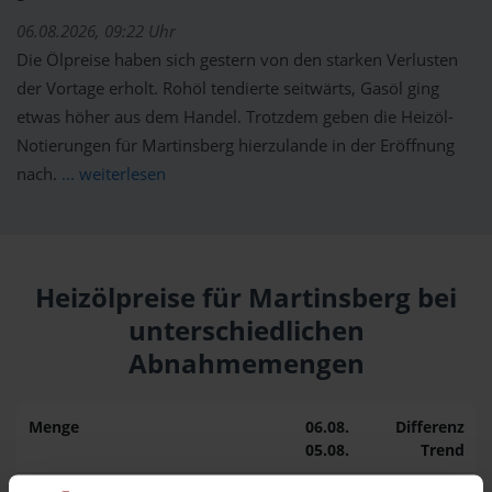
06.08.2026, 09:22 Uhr
Die Ölpreise haben sich gestern von den starken Verlusten
der Vortage erholt. Rohöl tendierte seitwärts, Gasöl ging
etwas höher aus dem Handel. Trotzdem geben die Heizöl-
Notierungen für Martinsberg hierzulande in der Eröffnung
nach.
... weiterlesen
Heizölpreise für Martinsberg bei
unterschiedlichen
Abnahmemengen
Menge
06.08.
Differenz
05.08.
Trend