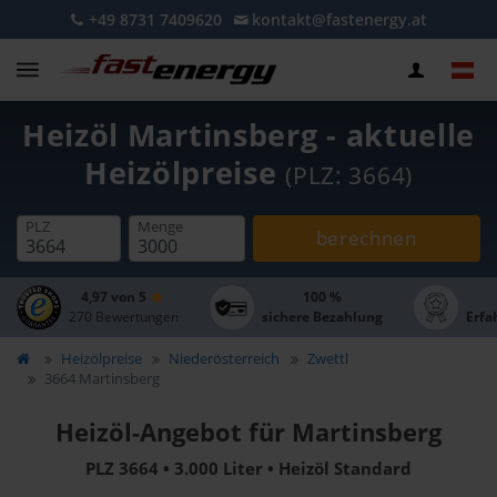
+49 8731 7409620
kontakt@fastenergy.at
Heizöl Martinsberg - aktuelle
Heizölpreise
(PLZ: 3664)
PLZ
Menge
berechnen
4,97 von 5
100 %
270 Bewertungen
sichere Bezahlung
Erfa
Heizölpreise
Niederösterreich
Zwettl
3664 Martinsberg
Heizöl-Angebot für Martinsberg
PLZ 3664 • 3.000 Liter • Heizöl Standard