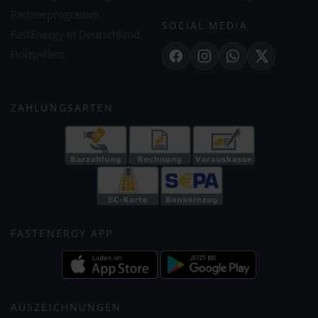
Partnerprogramm
SOCIAL MEDIA
FastEnergy in Deutschland
Holzpellets
Facebook
Instagram
WhatsApp
X
ZAHLUNGSARTEN
FASTENERGY APP
AUSZEICHNUNGEN