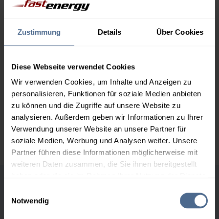
1.000 Liter
159,29 €
0,00 €
159,29 €
Zustimmung
Details
Über Cookies
2.000 Liter
154,96 €
0,00 €
154,96 €
3.000 Liter
153,40 €
0,00 €
Diese Webseite verwendet Cookies
153,40 €
Wir verwenden Cookies, um Inhalte und Anzeigen zu
personalisieren, Funktionen für soziale Medien anbieten
5.000 Liter
152,41 €
0,00 €
zu können und die Zugriffe auf unsere Website zu
152,41 €
analysieren. Außerdem geben wir Informationen zu Ihrer
Preise für Heizöl in Standardqualität nach Ö-Norm C 1109 in € / 100
Verwendung unserer Website an unsere Partner für
Liter inkl. MwSt. und Lieferung bei einer Lieferstelle.
soziale Medien, Werbung und Analysen weiter. Unsere
Partner führen diese Informationen möglicherweise mit
weiteren Daten zusammen, die Sie ihnen bereitgestellt
haben oder die sie im Rahmen Ihrer Nutzung der Dienste
gesammelt haben.
Höchst- und Tiefststände der
Einwilligungsauswahl
Notwendig
Heizölpreise in Martinsberg
Hier finden Sie unser
Impressum
und unsere