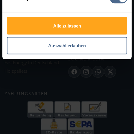
SERVICES
RECHTLICHES
Hilfe
AGB
Alle zulassen
Kontakt
Impressum
Bewertungen
Datenschutz
Auswahl erlauben
Lieferung & Zahlung
Cookie-Einstellungen
Partnerprogramm
SOCIAL MEDIA
FastEnergy in Deutschland
Holzpellets
Facebook
Instagram
WhatsApp
X
ZAHLUNGSARTEN