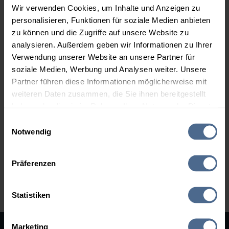
Gummern
Köstenberg
Wir verwenden Cookies, um Inhalte und Anzeigen zu
Kreuth
Latschach
personalisieren, Funktionen für soziale Medien anbieten
zu können und die Zugriffe auf unsere Website zu
Ledenitzen
Maria Elend
analysieren. Außerdem geben wir Informationen zu Ihrer
Nötsch
Paternion
Verwendung unserer Website an unsere Partner für
Riegersdorf
Rosegg
soziale Medien, Werbung und Analysen weiter. Unsere
Rosenbach
Sattendorf
Partner führen diese Informationen möglicherweise mit
weiteren Daten zusammen, die Sie ihnen bereitgestellt
St. Egyden
St. Georgen im Gailtal
haben oder die sie im Rahmen Ihrer Nutzung der Dienste
St. Jakob im Rosental
Stockenboi
gesammelt haben.
Einwilligungsauswahl
Thörl-Maglern
Treffen
Notwendig
Velden am Wörther See
Weißenstein
Hier finden Sie unser
Impressum
und unsere
Datenschutzerklärung
.
Wernberg
Zlan
Präferenzen
Zurück zum Bundesland Kärnten
Statistiken
Marketing