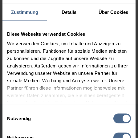
1.000 Liter
169,62 €
0,00 €
169,62 €
Zustimmung
Details
Über Cookies
2.000 Liter
165,26 €
0,00 €
165,26 €
Diese Webseite verwendet Cookies
3.000 Liter
163,19 €
0,00 €
Wir verwenden Cookies, um Inhalte und Anzeigen zu
163,19 €
personalisieren, Funktionen für soziale Medien anbieten
zu können und die Zugriffe auf unsere Website zu
5.000 Liter
161,68 €
0,00 €
analysieren. Außerdem geben wir Informationen zu Ihrer
161,68 €
Verwendung unserer Website an unsere Partner für
Preise für Heizöl in Standardqualität nach Ö-Norm C 1109 in € / 100
soziale Medien, Werbung und Analysen weiter. Unsere
Liter inkl. MwSt. und Lieferung bei einer Lieferstelle.
Partner führen diese Informationen möglicherweise mit
weiteren Daten zusammen, die Sie ihnen bereitgestellt
haben oder die sie im Rahmen Ihrer Nutzung der Dienste
gesammelt haben.
Einwilligungsauswahl
Notwendig
Höchst- und Tiefststände der
Hier finden Sie unser
Impressum
und unsere
Heizölpreise in Maria Ellend
Datenschutzerklärung
.
Präferenzen