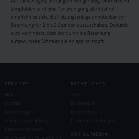
Bei Tankanlagen, die länger nicht gereinigt worden sind
(empfohlen wird eine Tankreinigung alle 5 Jahre)
empfiehlt es sich, die Heizungsanlage unmittelbar vor
Betankung für 2 bis 3 Stunden auszuschalten. Dadurch
wird verhindert, dass der durch die Betankung
aufgewirbelte Schmutz die Anlage verstopft.
SERVICES
RECHTLICHES
Hilfe
AGB
Kontakt
Impressum
Bewertungen
Datenschutz
Lieferung & Zahlung
Cookie-Einstellungen
Partnerprogramm
SOCIAL MEDIA
FastEnergy in Deutschland