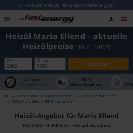
+49 8731 7409620
kontakt@fastenergy.at
Heizöl Maria Ellend - aktuelle
Heizölpreise
(PLZ: 2402)
PLZ
Menge
berechnen
4,97 von 5
100 %
273 Bewertungen
sichere Bezahlung
Erfa
Heizölpreise
Niederösterreich
Bruck an der Leitha
2402 Maria Ellend
(
Ort ändern)
Heizöl-Angebot für Maria Ellend
PLZ 2402 • 3.000 Liter • Heizöl Standard