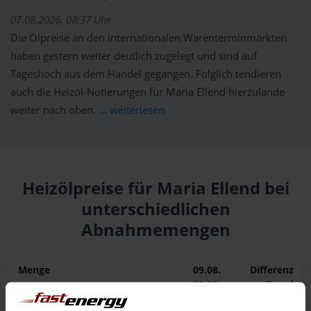
07.08.2026, 08:37 Uhr
Die Ölpreise an den internationalen Warenterminmärkten
haben gestern weiter deutlich zugelegt und sind auf
Tageshoch aus dem Handel gegangen. Folglich tendieren
auch die Heizöl-Notierungen für Maria Ellend hierzulande
weiter nach oben.
... weiterlesen
Heizölpreise für Maria Ellend bei
unterschiedlichen
Abnahmemengen
Menge
09.08.
Differenz
08.08.
Trend