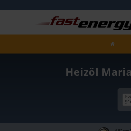
Heizöl Maria
Pos
4,97 von