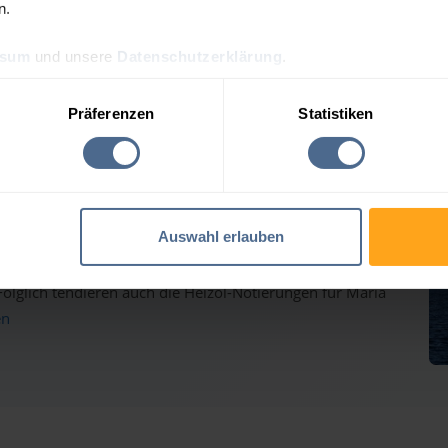
n.
ssum
und unsere
Datenschutzerklärung
.
reis-Tagesprognose für Ma
Präferenzen
Statistiken
auf dem Weg nach oben - Heizölpreise ziehen ebenfalls
Auswahl erlauben
inmärkten haben gestern weiter deutlich zugelegt und
lglich tendieren auch die Heizöl-Notierungen für Maria
en