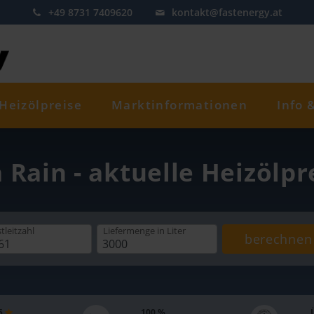
+49 8731 7409620
kontakt@fastenergy.at
Heizölpreise
Marktinformationen
Info 
 Rain - aktuelle Heizölp
tleitzahl
Liefermenge
in Liter
berechnen
 5
100 %