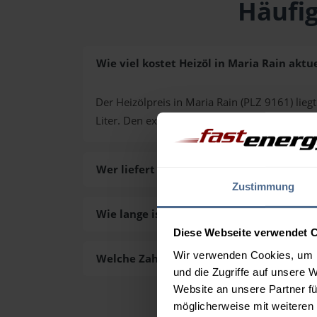
Häufig
Wie viel kostet Heizöl in Maria Rain aktue
Der Heizölpreis in Maria Rain (PLZ 9161) liegt
Liter. Den exakten Preis für Ihre Wunschmen
Wer liefert das Heizöl in Maria Rain aus?
Zustimmung
Wie lange ist die Lieferzeit des Heizöls i
Diese Webseite verwendet 
Wir verwenden Cookies, um I
Welche Zahlungsarten gibt es?
und die Zugriffe auf unsere 
Website an unsere Partner fü
möglicherweise mit weiteren