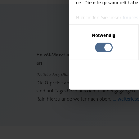
der Dienste gesammelt habe
Hier finden Sie unser
Impre
Heizölp
Einwilligungsauswahl
Notwendig
Heizöl-Markt aktuell: Ölpreise schon wieder 
an
07.08.2026, 08:37 Uhr
Die Ölpreise an den internationalen Warenterm
sind auf Tageshoch aus dem Handel gegangen. Fo
Rain hierzulande weiter nach oben.
... weiterles