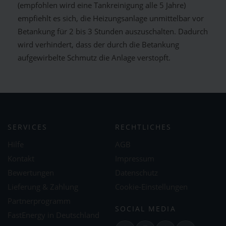
(empfohlen wird eine Tankreinigung alle 5 Jahre)
empfiehlt es sich, die Heizungsanlage unmittelbar vor
Betankung für 2 bis 3 Stunden auszuschalten. Dadurch
wird verhindert, dass der durch die Betankung
aufgewirbelte Schmutz die Anlage verstopft.
SERVICES
RECHTLICHES
Hilfe
AGB
Kontakt
Impressum
Bewertungen
Datenschutz
Lieferung & Zahlung
Cookie-Einstellungen
Partnerprogramm
SOCIAL MEDIA
FastEnergy in Deutschland