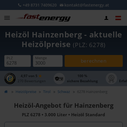
+49 8731 7409620
kontakt@fastenergy.at
Heizöl Hainzenberg - aktuelle
Heizölpreise
(PLZ: 6278)
PLZ
Menge
berechnen
4,97 von 5
100 %
270 Bewertungen
sichere Bezahlung
Erfa
Heizölpreise
Tirol
Schwaz
6278 Hainzenberg
Heizöl-Angebot für Hainzenberg
PLZ 6278 • 3.000 Liter • Heizöl Standard