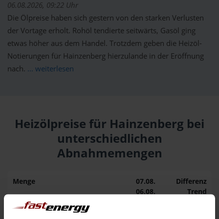
06.08.2026, 09:22 Uhr
Die Ölpreise haben sich gestern von den starken Verlusten
der Vortage erholt. Rohöl tendierte seitwärts, Gasöl ging
etwas höher aus dem Handel. Trotzdem geben die Heizöl-
Notierungen für Hainzenberg hierzulande in der Eröffnung
nach.
... weiterlesen
Heizölpreise für Hainzenberg bei
unterschiedlichen
Abnahmemengen
Menge
07.08.
Differenz
06.08.
Trend
1.000 Liter
163,50 €
0,00 €