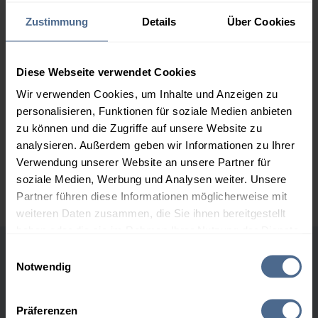
163,50 €
Zustimmung
Details
Über Cookies
2.000 Liter
156,75 €
0,00 €
156,75 €
Diese Webseite verwendet Cookies
3.000 Liter
154,90 €
0,00 €
Wir verwenden Cookies, um Inhalte und Anzeigen zu
154,90 €
personalisieren, Funktionen für soziale Medien anbieten
5.000 Liter
153,18 €
0,00 €
zu können und die Zugriffe auf unsere Website zu
153,18 €
analysieren. Außerdem geben wir Informationen zu Ihrer
Verwendung unserer Website an unsere Partner für
Preise für Heizöl in Standardqualität nach Ö-Norm C 1109 in € / 100
soziale Medien, Werbung und Analysen weiter. Unsere
Liter inkl. MwSt. und Lieferung bei einer Lieferstelle.
Partner führen diese Informationen möglicherweise mit
weiteren Daten zusammen, die Sie ihnen bereitgestellt
haben oder die sie im Rahmen Ihrer Nutzung der Dienste
gesammelt haben.
Einwilligungsauswahl
Höchst- und Tiefststände der
Notwendig
Hier finden Sie unser
Impressum
und unsere
Heizölpreise in Hainzenberg
Datenschutzerklärung
.
Präferenzen