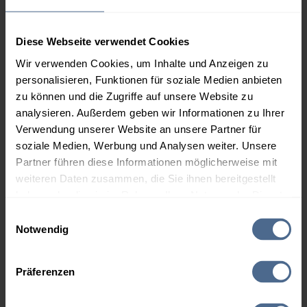
Gilgenberg am Weilhart
Haigermoos
Handenberg
Höhnhart
Diese Webseite verwendet Cookies
Jeging
Kirchberg bei Mattighofen
Wir verwenden Cookies, um Inhalte und Anzeigen zu
Lochen
Maria Schmolln
personalisieren, Funktionen für soziale Medien anbieten
Mattighofen
Mauerkirchen
zu können und die Zugriffe auf unsere Website zu
Mining
Moosbach
analysieren. Außerdem geben wir Informationen zu Ihrer
Verwendung unserer Website an unsere Partner für
Moosdorf
Munderfing
soziale Medien, Werbung und Analysen weiter. Unsere
Neukirchen an der Enknach
Ostermiething
Partner führen diese Informationen möglicherweise mit
Perwang am Grabensee
Pfaffstätt
weiteren Daten zusammen, die Sie ihnen bereitgestellt
Pischelsdorf am Engelbach
Polling im Innkreis
haben oder die sie im Rahmen Ihrer Nutzung der Dienste
gesammelt haben.
Roßbach
Schalchen
Einwilligungsauswahl
Notwendig
Schneegattern
Schwand im Innkreis
Hier finden Sie unser
Impressum
und unsere
St. Johann am Walde
St. Pantaleon
Datenschutzerklärung
.
Präferenzen
St. Peter am Hart
Treubach
Überackern
Uttendorf