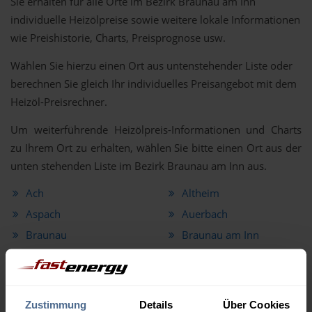
Sie erhalten für alle Orte im Bezirk Braunau am Inn
individuelle Heizölpreise sowie weitere lokale Informationen
wie Preishistorie, Charts, Preisprognose usw.
Wählen Sie hierzu einen Ort aus untenstehender Liste oder
berechnen Sie gleich Ihr individuelles Preisangebot mit dem
Heizöl-Preisrechner.
Um weiterführende Heizölpreis-Informationen und Charts
zu Ihrem Ort zu erhalten, wählen Sie bitte einen Ort aus der
unten stehenden Liste im Bezirk Braunau am Inn aus.
Ach
Altheim
Aspach
Auerbach
Braunau
Braunau am Inn
Burgkirchen
Eggelsberg
Feldkirchen bei Mattighofen
Franking
Friedburg
Geretsberg
Zustimmung
Details
Über Cookies