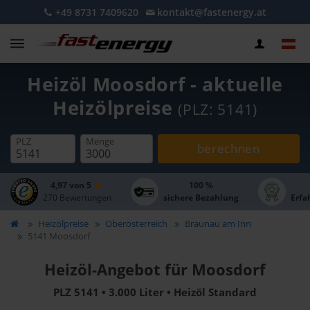
+49 8731 7409620
kontakt@fastenergy.at
Heizöl Moosdorf - aktuelle
Heizölpreise
(PLZ: 5141)
PLZ
Menge
berechnen
4,97 von 5
100 %
270 Bewertungen
sichere Bezahlung
Erfa
Heizölpreise
Oberösterreich
Braunau am Inn
5141 Moosdorf
Heizöl-Angebot für Moosdorf
PLZ 5141 • 3.000 Liter • Heizöl Standard