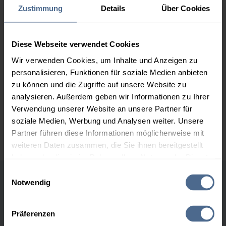
153,30 €
Zustimmung
Details
Über Cookies
2.000 Liter
150,09 €
0,00 €
150,09 €
Diese Webseite verwendet Cookies
3.000 Liter
148,50 €
0,00 €
Wir verwenden Cookies, um Inhalte und Anzeigen zu
148,50 €
personalisieren, Funktionen für soziale Medien anbieten
zu können und die Zugriffe auf unsere Website zu
5.000 Liter
147,18 €
0,00 €
analysieren. Außerdem geben wir Informationen zu Ihrer
147,18 €
Verwendung unserer Website an unsere Partner für
Preise für Heizöl in Standardqualität nach Ö-Norm C 1109 in € / 100
soziale Medien, Werbung und Analysen weiter. Unsere
Liter inkl. MwSt. und Lieferung bei einer Lieferstelle.
Partner führen diese Informationen möglicherweise mit
weiteren Daten zusammen, die Sie ihnen bereitgestellt
haben oder die sie im Rahmen Ihrer Nutzung der Dienste
gesammelt haben.
Einwilligungsauswahl
Notwendig
Höchst- und Tiefststände der
Hier finden Sie unser
Impressum
und unsere
Heizölpreise in Moosdorf
Datenschutzerklärung
.
Präferenzen