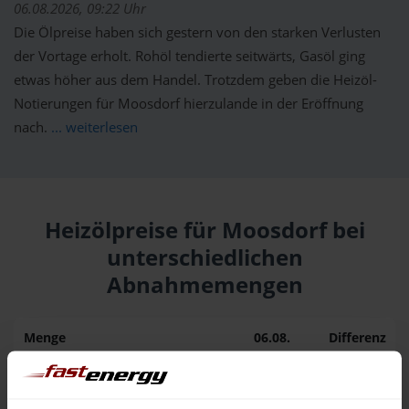
06.08.2026, 09:22 Uhr
Die Ölpreise haben sich gestern von den starken Verlusten
der Vortage erholt. Rohöl tendierte seitwärts, Gasöl ging
etwas höher aus dem Handel. Trotzdem geben die Heizöl-
Notierungen für Moosdorf hierzulande in der Eröffnung
nach.
... weiterlesen
Heizölpreise für Moosdorf bei
unterschiedlichen
Abnahmemengen
Menge
06.08.
Differenz
05.08.
Trend
1.000 Liter
153,30 €
0,00 €