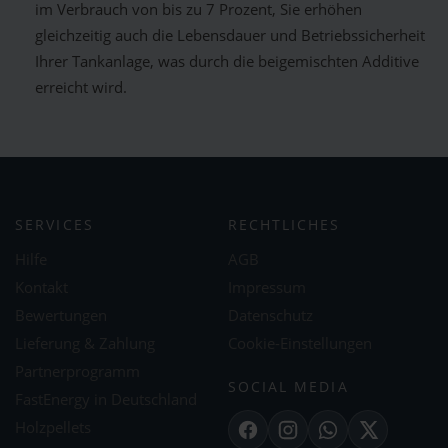
im Verbrauch von bis zu 7 Prozent, Sie erhöhen
gleichzeitig auch die Lebensdauer und Betriebssicherheit
Ihrer Tankanlage, was durch die beigemischten Additive
erreicht wird.
SERVICES
RECHTLICHES
Hilfe
AGB
Kontakt
Impressum
Bewertungen
Datenschutz
Lieferung & Zahlung
Cookie-Einstellungen
Partnerprogramm
SOCIAL MEDIA
FastEnergy in Deutschland
Holzpellets
Facebook
Instagram
WhatsApp
X